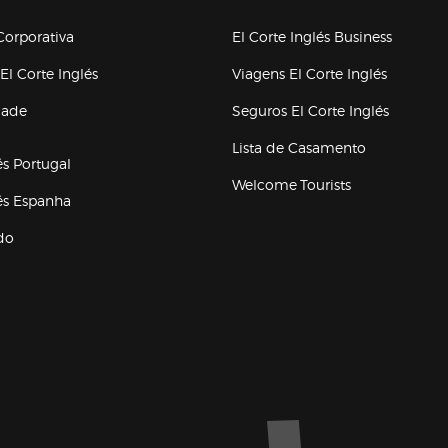
upo el corte inglés
orporativa
El Corte Inglés Business
(abre en nueva ventana)
(abre en
El Corte Inglés
Viagens El Corte Inglés
(abre en
dade
Seguros El Corte Inglés
a ventana)
Lista de Casamento
és Portugal
Welcome Tourists
(abre en nueva ventana)
lés Espanha
do
ventana)
Marca El Corte Inglés