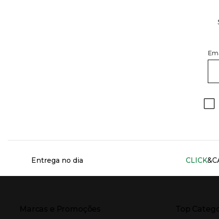
Ema
Información del sitio web y servicios
Entrega no dia
CLICK
&C
Presiona Enter para expandir
Presiona Ente
Marcas e Promoções
Top Catego