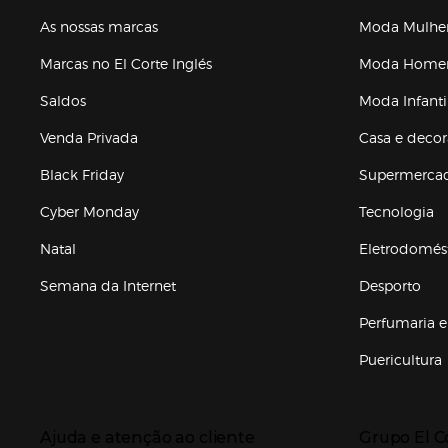
As nossas marcas
Moda Mulhe
Marcas no El Corte Inglés
Moda Hom
Saldos
Moda Infanti
Venda Privada
Casa e deco
Black Friday
Supermerca
Cyber Monday
Tecnologia
Natal
Eletrodomés
Semana da Internet
Desporto
Enlaces de marcas e promoções
Perfumaria e
Puericultura
Enlaces de to
Presiona Enter para expandir
Presiona Ente
Ajuda e atenção ao cliente
Grupo El C