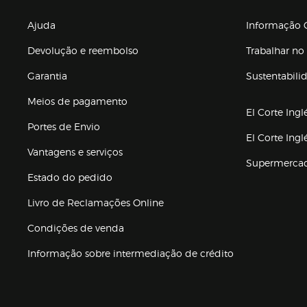
Enlaces de gr
Ajuda
Informação C
Devolução e reembolso
Trabalhar no 
Garantia
Sustentabili
(abre en nuev
Meios de pagamento
El Corte Ingl
Portes de Envio
El Corte Ing
Vantagens e serviços
Supermerca
Estado do pedido
Livro de Reclamações Online
Condições de venda
(abre en nueva 
Informação sobre intermediação de crédito
Enlaces de ajuda e atenção ao cliente