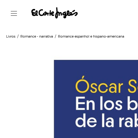
Livros
Romance - narrativa
Romance espanhol e hispano-americana