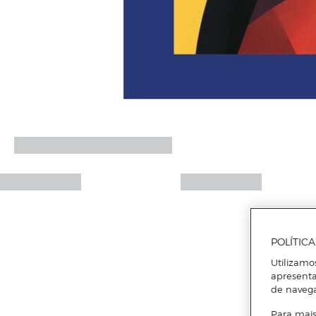
POLÍTIC
Utilizamo
apresenta
de naveg
Para mais