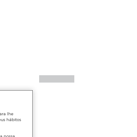
ara lhe
eus hábitos
 a nossa