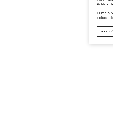
Política d
Prima o b
Política d
DEFINIÇ