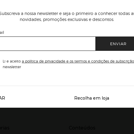
Subscreva a nossa newsletter e seja o primeiro a conhecer todas a
novidades, promoções exclusivas e descontos.
il
ENVIAR
Li e aceito
a política de privacidade e os termos e condições de subscrição
newsletter
AR
Recolha em loja
Servicios destacados
r para expandir
Presiona Enter para expandir
rias
Conteúdos