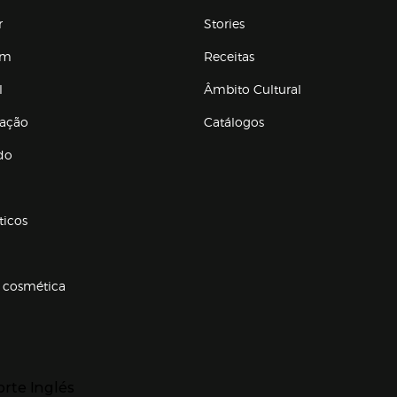
r
Stories
em
Receitas
l
Âmbito Cultural
ração
Catálogos
Enlaces de conteúdos
do
ticos
 cosmética
p categorias
r para expandir
orte Inglés