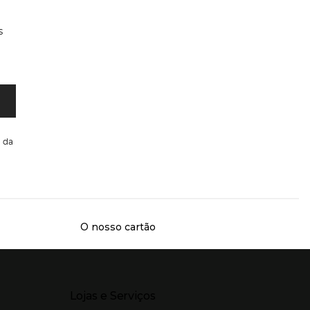
s
da
O nosso cartão
Presiona Enter para expandir
Lojas e Serviços