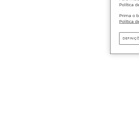
Política d
Prima o b
Política d
DEFINIÇ