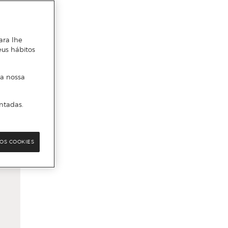
ara lhe
eus hábitos
 a nossa
ntadas.
OS COOKIES