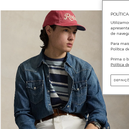
POLÍTIC
Utilizamo
apresenta
de naveg
Para mais
Política d
Prima o b
Política d
DEFINIÇ