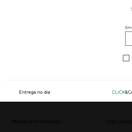
Ema
Información del sitio web y servicios
Entrega no dia
CLICK
&C
Presiona Enter para expandir
Presiona Ente
Marcas e Promoções
Top Catego