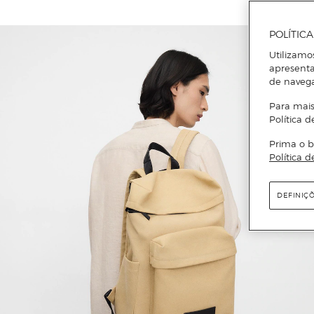
POLÍTIC
Utilizamo
apresenta
de naveg
Para mais
Política d
Prima o b
Política d
DEFINIÇ