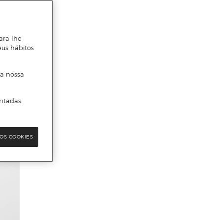
ara lhe
eus hábitos
 a nossa
ntadas.
OS COOKIES