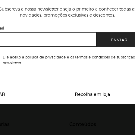
Subscreva a nossa newsletter e seja o primeiro a conhecer todas a
novidades, promoções exclusivas e descontos.
il
ENVIAR
Li e aceito
a política de privacidade e os termos e condições de subscrição
newsletter
AR
Recolha em loja
Servicios destacados
r para expandir
Presiona Enter para expandir
rias
Conteúdos