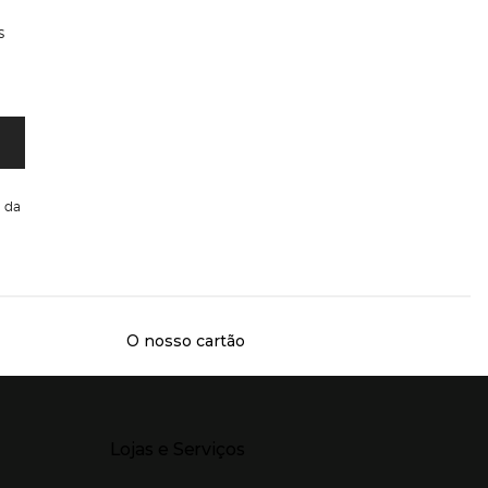
s
da
O nosso cartão
Presiona Enter para expandir
Lojas e Serviços