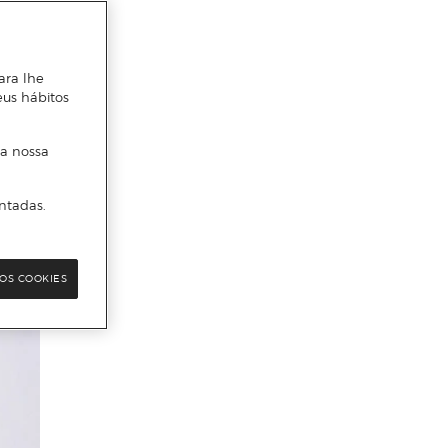
ara lhe
eus hábitos
 a nossa
ntadas.
OS COOKIES