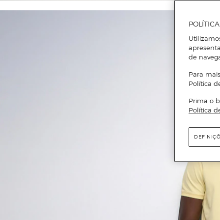
POLÍTIC
Utilizamo
apresenta
de naveg
Para mais
Política d
Prima o b
Política d
DEFINIÇ