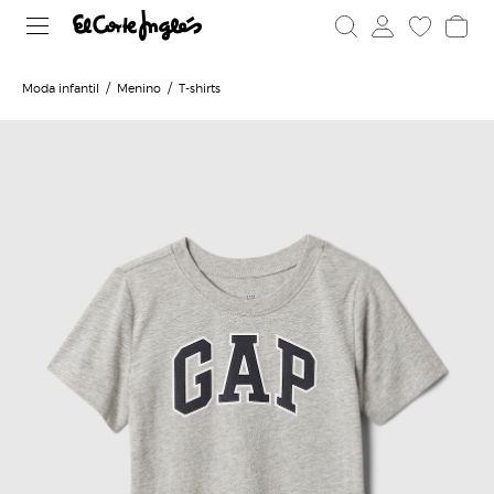
Moda infantil
Menino
T-shirts