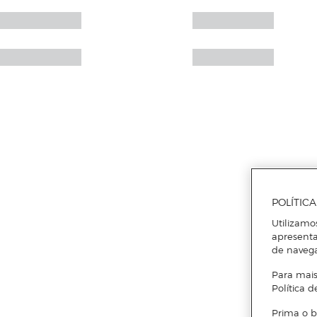
POLÍTIC
Utilizamo
apresenta
de naveg
Para mais
Política d
Prima o b