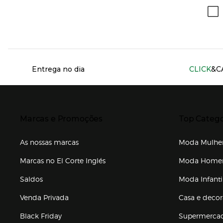
Información del sitio web y servicios
Entrega no dia
CLICK
&C
Presiona Enter para expandir
Presiona Ente
Marcas e Promoções
Top Catego
As nossas marcas
Moda Mulhe
Marcas no El Corte Inglés
Moda Hom
Saldos
Moda Infanti
Venda Privada
Casa e deco
Black Friday
Supermerca