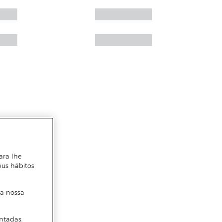
ara lhe
eus hábitos
 a nossa
ntadas.