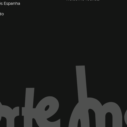
(abre en nueva ventana)
lés Espanha
do
ventana)
Marca El Corte Inglés