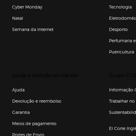
Cyber Monday
Tecnologia
Natal
Eletrodomés
Semana da Internet
Desporto
Enlaces de marcas e promoções
Perfumaria e
Puericultura
Enlaces de to
Presiona Enter para expandir
Presiona Ente
Ajuda e atenção ao cliente
Grupo El C
Enlaces de gr
Ajuda
Informação C
Devolução e reembolso
Trabalhar no 
Garantia
Sustentabili
(abre en nuev
Meios de pagamento
El Corte Ingl
Portes de Envio