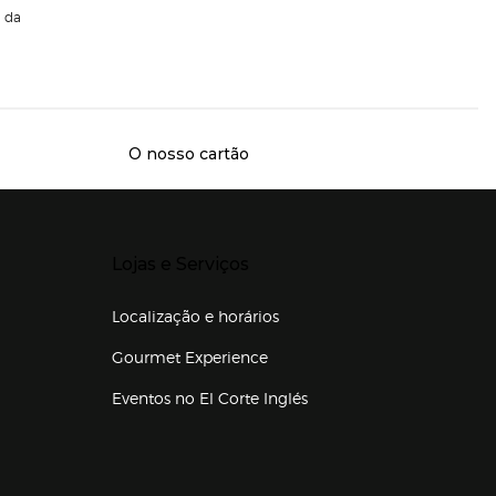
da
O nosso cartão
Presiona Enter para expandir
Lojas e Serviços
Localização e horários
Gourmet Experience
Eventos no El Corte Inglés
Enlaces de lojas e serviços