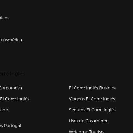
ticos
 cosmética
p categorias
r para expandir
orte Inglés
upo el corte inglés
orporativa
El Corte Inglés Business
(abre en nueva ventana)
(abre en
El Corte Inglés
Viagens El Corte Inglés
(abre en
dade
Seguros El Corte Inglés
a ventana)
Lista de Casamento
és Portugal
Welcome Tourists