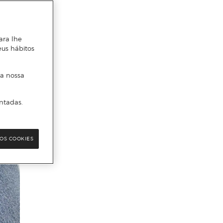
ara lhe
eus hábitos
 a nossa
ntadas.
OS COOKIES