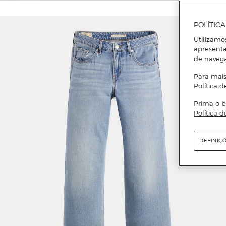
POLÍTIC
Utilizamo
apresenta
de naveg
Para mais
Política d
Prima o b
Política d
DEFINIÇ