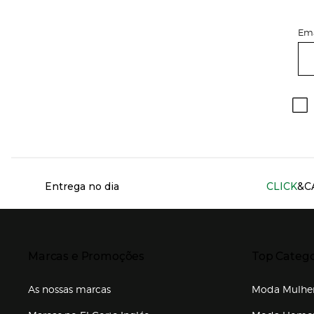
Ema
Información del sitio web y servicios
Entrega no dia
CLICK
&C
Presiona Enter para expandir
Presiona Ente
Marcas e Promoções
Top Catego
As nossas marcas
Moda Mulhe