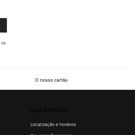
da
O nosso cartão
Presiona Enter para expandir
Lojas e Serviços
Localização e horários