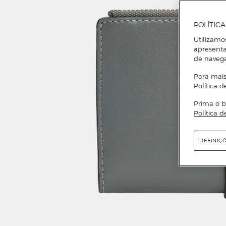
POLÍTIC
Utilizamo
apresenta
de naveg
Para mais
Política d
Prima o b
Política d
DEFINIÇ