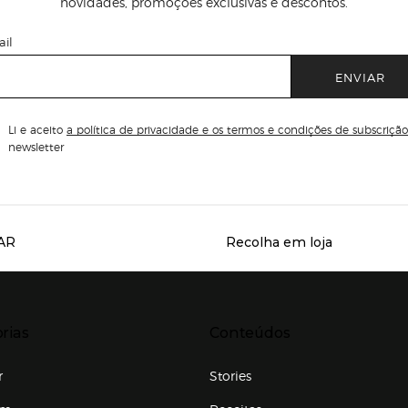
novidades, promoções exclusivas e descontos.
il
ENVIAR
Li e aceito
a política de privacidade e os termos e condições de subscrição
newsletter
AR
Recolha em loja
Servicios destacados
r para expandir
Presiona Enter para expandir
rias
Conteúdos
r
Stories