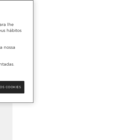
ara lhe
eus hábitos
 a nossa
ntadas.
OS COOKIES