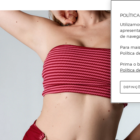
POLÍTIC
Utilizamo
apresenta
de naveg
Para mais
Política d
Prima o b
Política d
DEFINIÇ