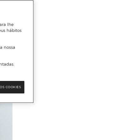
ara lhe
eus hábitos
 a nossa
ntadas.
OS COOKIES