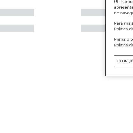
Utilizamo
apresenta
de naveg
Para mais
Política d
Prima o b
Política d
DEFINIÇ