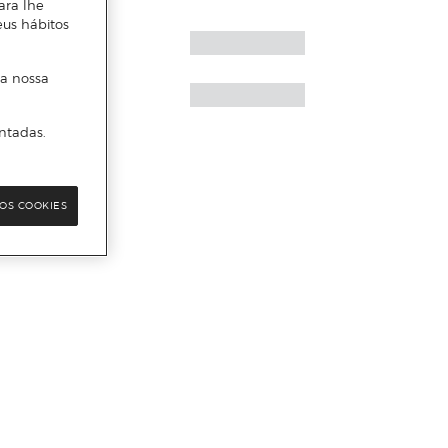
ara lhe
eus hábitos
 a nossa
ntadas.
OS COOKIES