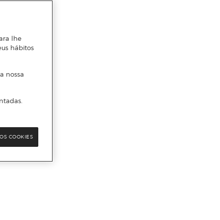
ara lhe
eus hábitos
 a nossa
ntadas.
OS COOKIES