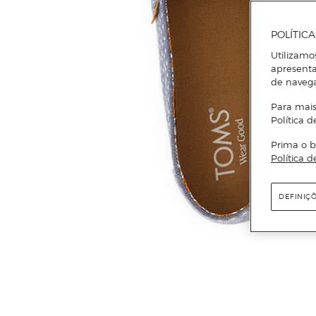
POLÍTIC
Utilizamo
apresenta
de naveg
Para mais
Política d
Prima o b
Política d
DEFINIÇ