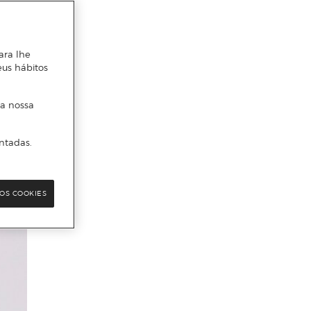
ara lhe
eus hábitos
 a nossa
ntadas.
OS COOKIES