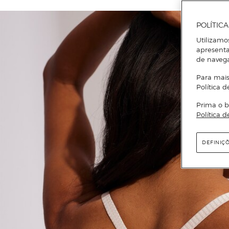
POLÍTIC
Utilizamo
apresenta
de naveg
Para mais
Política d
Prima o b
Política d
DEFINIÇ