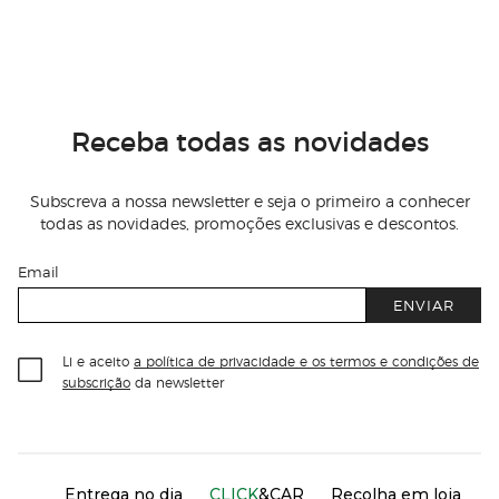
Receba todas as novidades
Subscreva a nossa newsletter e seja o primeiro a conhecer
todas as novidades, promoções exclusivas e descontos.
Email
ENVIAR
Li e aceito
a política de privacidade e os termos e condições de
subscrição
da newsletter
Información del sitio web y servicios
Servicios destacados
Entrega no dia
CLICK
&CAR
Recolha em loja