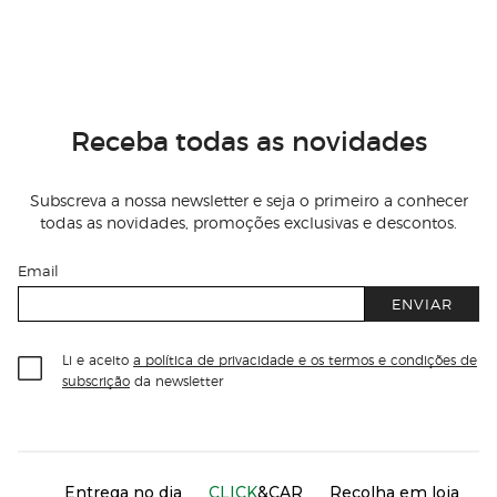
Receba todas as novidades
Subscreva a nossa newsletter e seja o primeiro a conhecer
todas as novidades, promoções exclusivas e descontos.
Email
ENVIAR
Li e aceito
a política de privacidade e os termos e condições de
subscrição
da newsletter
Información del sitio web y servicios
Servicios destacados
Entrega no dia
CLICK
&CAR
Recolha em loja