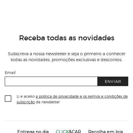
Receba todas as novidades
Subscreva a nossa newsletter e seja o primeiro a conhecer
todas as novidades, promoções exclusivas e descontos.
Email
ENVIAR
Li e aceito
a política de privacidade e os termos e condições de
subscrição
da newsletter
Información del sitio web y servicios
Servicios destacados
Entrega no dia
CLICK
&CAR
Recolha em loja