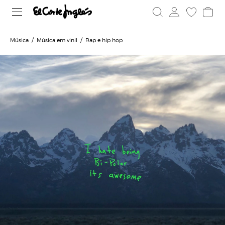
Música
Música em vinil
Rap e hip hop