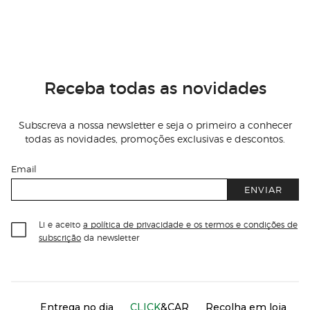
Receba todas as novidades
Subscreva a nossa newsletter e seja o primeiro a conhecer
todas as novidades, promoções exclusivas e descontos.
Email
ENVIAR
Li e aceito
a política de privacidade e os termos e condições de
subscrição
da newsletter
Información del sitio web y servicios
Servicios destacados
Entrega no dia
CLICK
&CAR
Recolha em loja