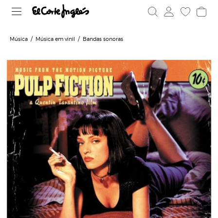
Música
Música em vinil
Bandas sonoras