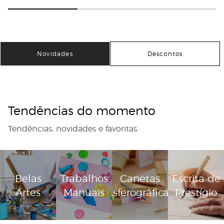
Ganga
y CyP
ts
aft CyP
Ganga
Brands
Branca
Brands
- Verde
s
- Verde
Multic
Multic
olor
olor
Novidades
Descontos
Tendências do momento
Tendências, novidades e favoritas.
Belas
Trabalhos
Canetas
Escrita de
Artes
Manuais
Esferográficas
Prestígio