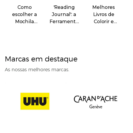
Como
'Reading
Melhores
escolher a
Journal': a
Livros de
Mochila
Ferramenta
Colorir e
Escolar
Criativa para
Truques
n
ideal em
ajudar a ler
para
2026
mais
Aprimorar a
Sua Técnica
Marcas em destaque
As nossas melhores marcas.