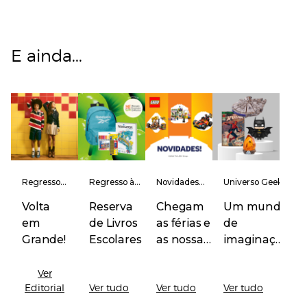
E ainda...
Regresso
Regresso às
Novidades
Universo Geek
às Aulas
Aulas
LEGO
Volta
Reserva
Chegam
Um mundo
em
de Livros
as férias e
de
Grande!
Escolares
as nossas
imaginação
novidades!
sem limites.
Ver
Editorial
Ver tudo
Ver tudo
Ver tudo