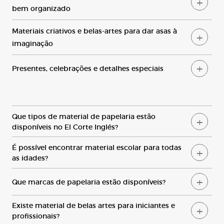
bem organizado
Materiais
criativos e belas-artes para dar asas à
imaginação
Presentes
, celebrações e detalhes especiais
Q
ue tipos de material de papelaria estão
disponíveis no
E
l
C
orte
I
nglés?
É
possível encontrar material escolar para todas
as idades?
Q
ue marcas de papelaria estão disponíveis?
E
xiste material de belas artes para iniciantes e
profissionais?