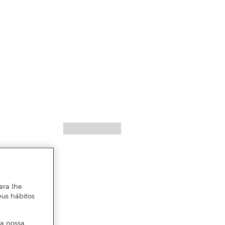
ara lhe
eus hábitos
 a nossa