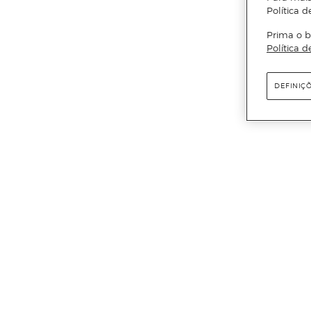
Política d
Prima o b
Política d
DEFINIÇ