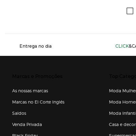
Información del sitio web y servicios
Entrega no dia
CLICK
&C
Presiona Enter para expandir
Presiona Ente
Marcas e Promoções
Top Catego
As nossas marcas
Moda Mulhe
Marcas no El Corte Inglés
Moda Hom
Saldos
Moda Infanti
Venda Privada
Casa e deco
Black Friday
Supermerca