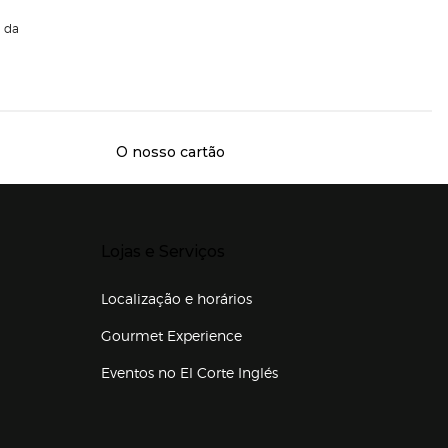
da
O nosso cartão
Presiona Enter para expandir
Lojas e Serviços
Localização e horários
Gourmet Experience
Eventos no El Corte Inglés
Enlaces de lojas e serviços