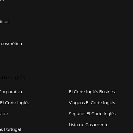
ticos
 cosmética
p categorias
r para expandir
orte Inglés
upo el corte inglés
orporativa
El Corte Inglés Business
(abre en nueva ventana)
(abre en
El Corte Inglés
Viagens El Corte Inglés
(abre en
dade
Seguros El Corte Inglés
a ventana)
Lista de Casamento
és Portugal