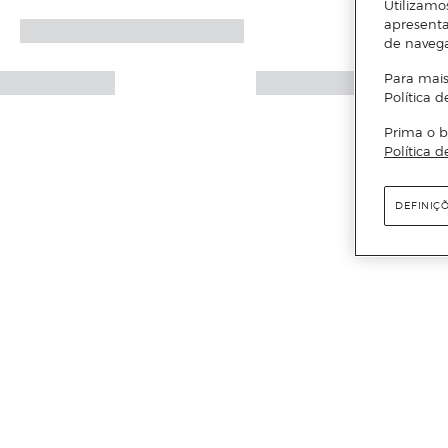
Utilizamo
apresenta
de naveg
Para mais
Política d
Prima o b
Política d
DEFINIÇ