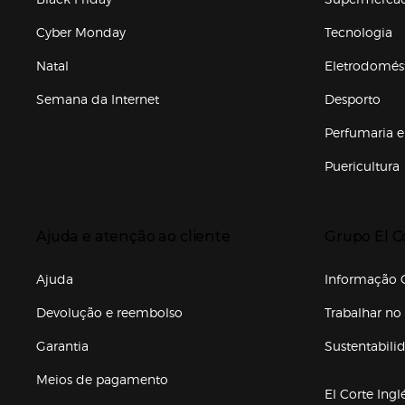
Cyber Monday
Tecnologia
Natal
Eletrodomés
Semana da Internet
Desporto
Enlaces de marcas e promoções
Perfumaria e
Puericultura
Enlaces de to
Presiona Enter para expandir
Presiona Ente
Ajuda e atenção ao cliente
Grupo El C
Enlaces de gr
Ajuda
Informação C
Devolução e reembolso
Trabalhar no 
Garantia
Sustentabili
(abre en nuev
Meios de pagamento
El Corte Ingl