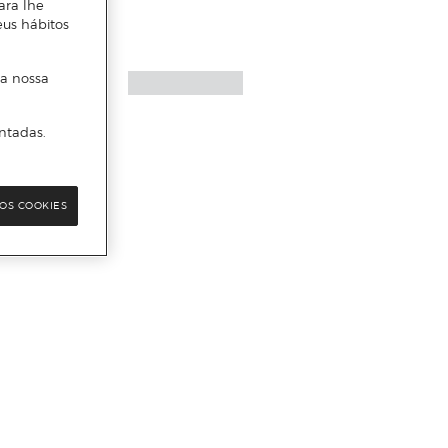
ara lhe
eus hábitos
 a nossa
ntadas.
OS COOKIES