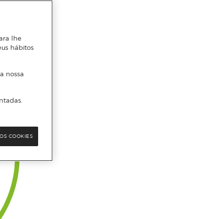
ara lhe
eus hábitos
 a nossa
ntadas.
OS COOKIES