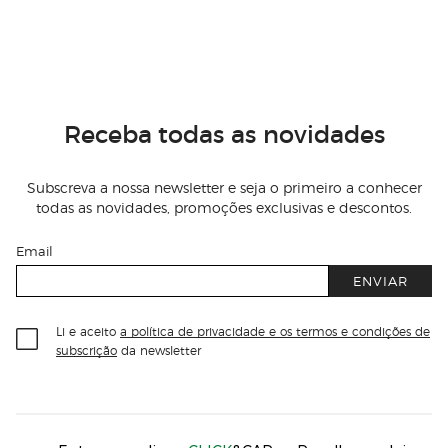
Receba todas as novidades
Subscreva a nossa newsletter e seja o primeiro a conhecer
todas as novidades, promoções exclusivas e descontos.
Email
ENVIAR
Li e aceito
a política de privacidade e os termos e condições de
subscrição
da newsletter
Información del sitio web y servicios
Servicios destacados