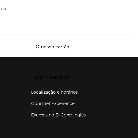
da
O nosso cartão
Presiona Enter para expandir
Lojas e Serviços
Localização e horários
Gourmet Experience
Eventos no El Corte Inglés
Enlaces de lojas e serviços