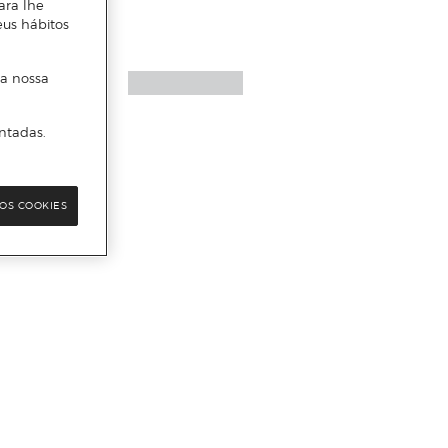
ara lhe
eus hábitos
 a nossa
ntadas.
OS COOKIES