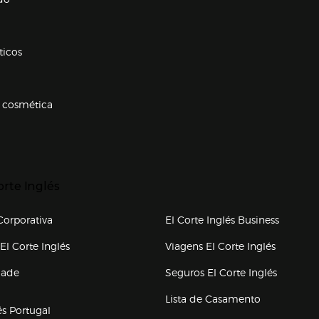
ticos
 cosmética
p categorias
r para expandir
orte Inglés
upo el corte inglés
orporativa
El Corte Inglés Business
(abre en nueva ventana)
(abre en
El Corte Inglés
Viagens El Corte Inglés
(abre en
dade
Seguros El Corte Inglés
a ventana)
Lista de Casamento
és Portugal