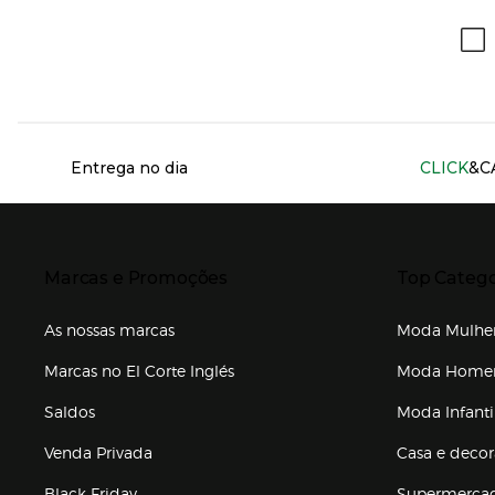
Información del sitio web y servicios
Entrega no dia
CLICK
&C
Presiona Enter para expandir
Presiona Ente
Marcas e Promoções
Top Catego
As nossas marcas
Moda Mulhe
Marcas no El Corte Inglés
Moda Hom
Saldos
Moda Infanti
Venda Privada
Casa e deco
Black Friday
Supermerca