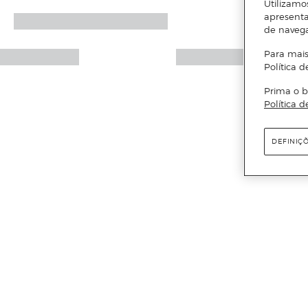
Utilizamo
apresenta
de naveg
Para mais
Política d
Prima o b
Política d
DEFINIÇ