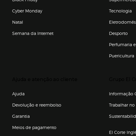
Cyber Monday
Tecnologia
Natal
Eletrodomés
Semana da Internet
Desporto
Enlaces de marcas e promoções
Perfumaria e
Puericultura
Enlaces de to
Presiona Enter para expandir
Presiona Ente
Ajuda e atenção ao cliente
Grupo El C
Enlaces de gr
Ajuda
Informação C
Devolução e reembolso
Trabalhar no 
Garantia
Sustentabili
(abre en nuev
Meios de pagamento
El Corte Ingl