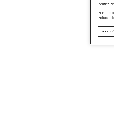
Política d
Prima o b
Política d
DEFINIÇ