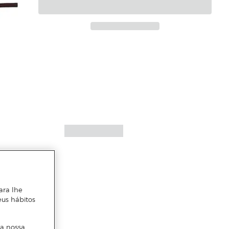
ara lhe
eus hábitos
 a nossa