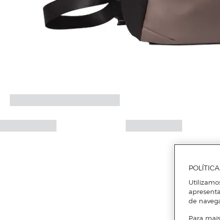
POLÍTIC
Utilizamo
apresenta
de naveg
Para mais