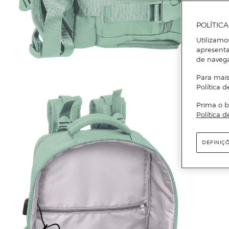
POLÍTIC
Utilizamo
apresenta
de naveg
Para mais
Política d
Prima o b
Política d
DEFINIÇ