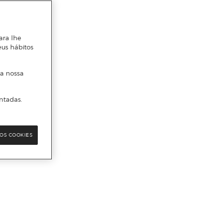
ara lhe
eus hábitos
 a nossa
ntadas.
OS COOKIES