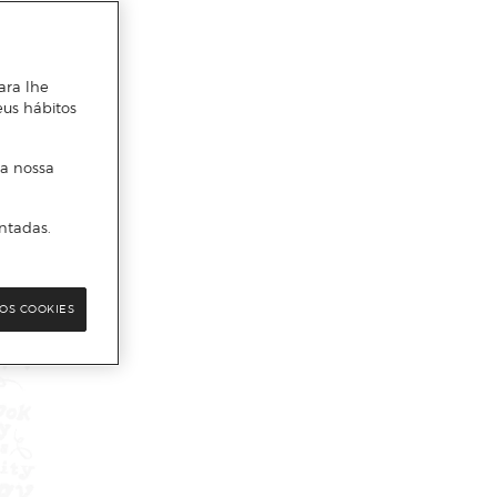
ara lhe
eus hábitos
 a nossa
ntadas.
OS COOKIES