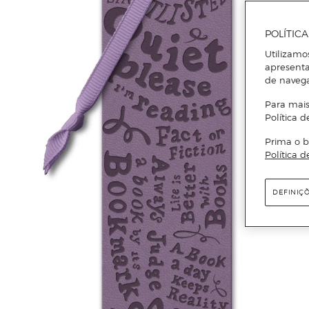
POLÍTIC
Utilizamo
apresenta
de naveg
Para mais
Política d
Prima o b
Política d
DEFINIÇ