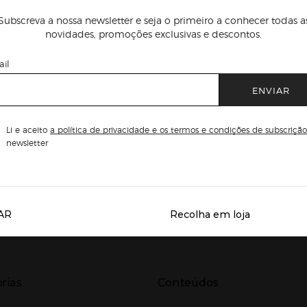
Subscreva a nossa newsletter e seja o primeiro a conhecer todas a
novidades, promoções exclusivas e descontos.
il
ENVIAR
Li e aceito
a política de privacidade e os termos e condições de subscrição
newsletter
AR
Recolha em loja
Servicios destacados
r para expandir
Presiona Enter para expandir
rias
Conteúdos