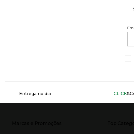
Ema
Información del sitio web y servicios
Entrega no dia
CLICK
&C
Presiona Enter para expandir
Presiona Ente
Marcas e Promoções
Top Catego