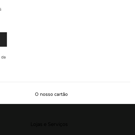
s
da
O nosso cartão
Presiona Enter para expandir
Lojas e Serviços