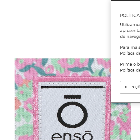
POLÍTIC
Utilizamo
apresenta
de naveg
Para mais
Política d
Prima o b
Política d
DEFINIÇ