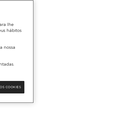
ara lhe
eus hábitos
 a nossa
ntadas.
OS COOKIES