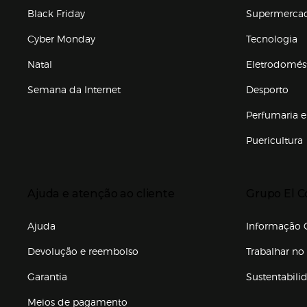
Black Friday
Supermerca
Cyber Monday
Tecnologia
Natal
Eletrodomés
Semana da Internet
Desporto
Enlaces de marcas e promoções
Perfumaria e
Puericultura
Enlaces de to
Presiona Enter para expandir
Presiona Ente
Ajuda e atenção ao cliente
Grupo El C
Enlaces de gr
Ajuda
Informação C
Devolução e reembolso
Trabalhar no 
Garantia
Sustentabili
(abre en nuev
Meios de pagamento