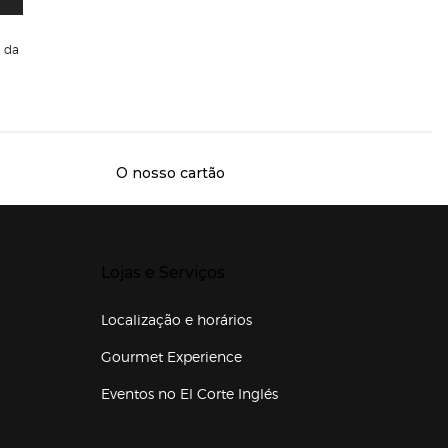
da
O nosso cartão
Presiona Enter para expandir
Lojas e Serviços
Localização e horários
Gourmet Experience
Eventos no El Corte Inglés
Enlaces de lojas e serviços