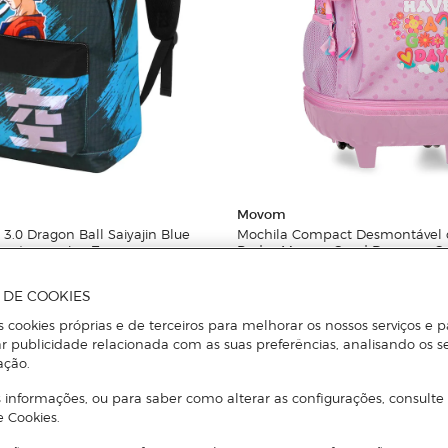
Movom
3.0 Dragon Ball Saiyajin Blue
Mochila Compact Desmontável 
ractermania - Turquesa
Rodas Movom Good Day com Ca
29l em Malva
A DE COOKIES
s cookies próprias e de terceiros para melhorar os nossos serviços e p
Adicionar
Adicionar
r publicidade relacionada com as suas preferências, analisando os s
ação.
 informações, ou para saber como alterar as configurações, consulte
e Cookies.