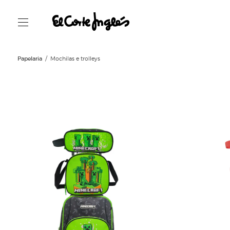
Papelaria
Mochilas e trolleys