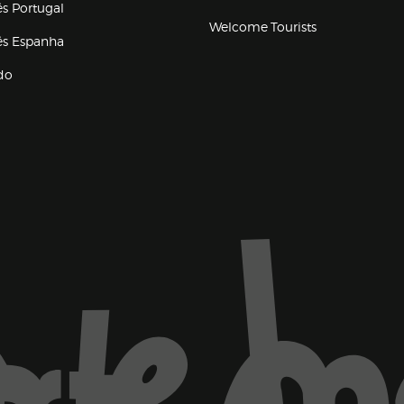
és Portugal
Welcome Tourists
(abre en nueva ventana)
lés Espanha
do
ventana)
Marca El Corte Inglés