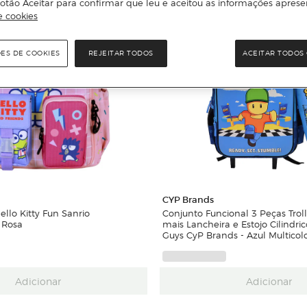
otão Aceitar para confirmar que leu e aceitou as informações aprese
e cookies
ÕES DE COOKIES
REJEITAR TODOS
ACEITAR TODOS 
CYP Brands
llo Kitty Fun Sanrio
Conjunto Funcional 3 Peças Trol
 Rosa
mais Lancheira e Estojo Cilindr
Guys CyP Brands - Azul Multicol
Adicionar
Adicionar