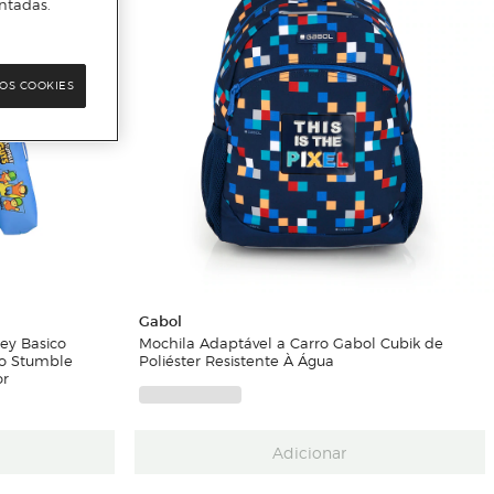
ntadas.
OS COOKIES
Gabol
ley Basico
Mochila Adaptável a Carro Gabol Cubik de
ico Stumble
Poliéster Resistente À Água
or
Adicionar