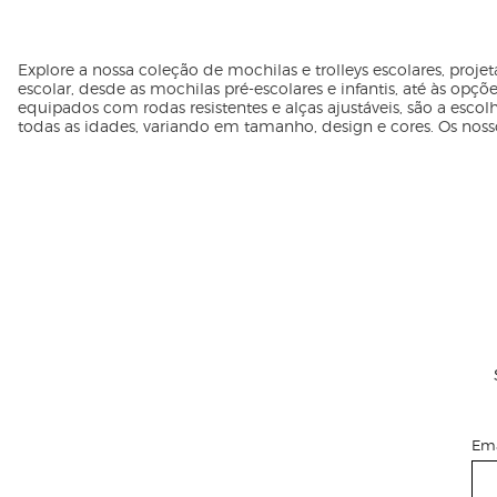
Explore a nossa coleção de
mochilas
e trolleys escolares, proj
escolar, desde as
mochilas pré-escolares
e
infantis
, até às opç
equipados com rodas resistentes e alças ajustáveis, são a esc
todas as idades, variando em tamanho, design e cores. Os nosso
Ema