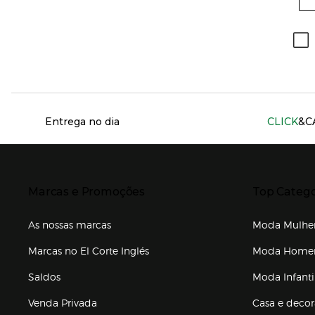
Información del sitio web y servicios
Entrega no dia
CLICK
&C
Presiona Enter para expandir
Presiona Ente
Marcas e Promoções
Top Catego
As nossas marcas
Moda Mulhe
Marcas no El Corte Inglés
Moda Hom
Saldos
Moda Infanti
Venda Privada
Casa e deco