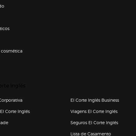
Enlaces de conteúdos
do
ticos
 cosmética
p categorias
r para expandir
orte Inglés
upo el corte inglés
orporativa
El Corte Inglés Business
(abre en nueva ventana)
(abre en
El Corte Inglés
Viagens El Corte Inglés
(abre en
dade
Seguros El Corte Inglés
a ventana)
Lista de Casamento