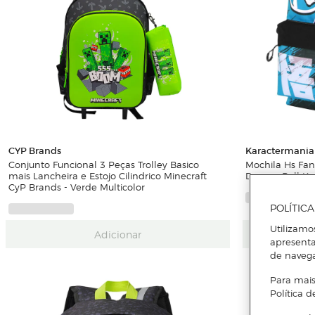
CYP Brands
Karactermania
Conjunto Funcional 3 Peças Trolley Basico
Mochila Hs Fan 
mais Lancheira e Estojo Cilindrico Minecraft
Dragon Ball Ka
CyP Brands - Verde Multicolor
POLÍTIC
Utilizamo
Adicionar
apresenta
de naveg
Para mais
Política d