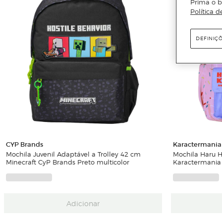
Prima o b
Política d
DEFINIÇ
CYP Brands
Karactermania
Mochila Juvenil Adaptável a Trolley 42 cm
Mochila Haru He
Minecraft CyP Brands Preto multicolor
Karactermania
Adicionar