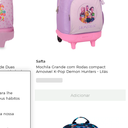
Safta
de Duas
Mochila Grande com Rodas compact
pacidade de
Amovivel K-Pop Demon Hunters - Lilás
ara lhe
Adicionar
eus hábitos
 a nossa