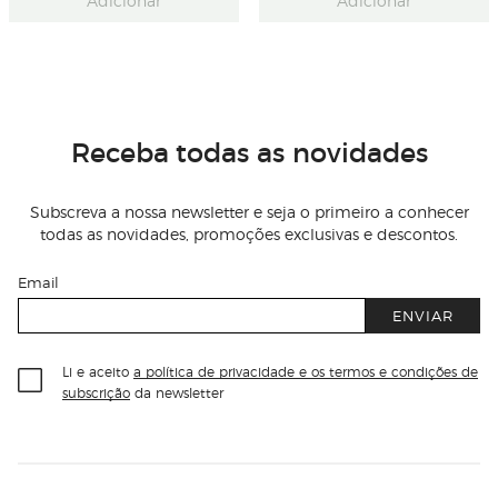
Adicionar
Adicionar
Receba todas as novidades
Subscreva a nossa newsletter e seja o primeiro a conhecer
todas as novidades, promoções exclusivas e descontos.
Email
ENVIAR
Li e aceito
a política de privacidade e os termos e condições de
subscrição
da newsletter
Información del sitio web y servicios
Servicios destacados