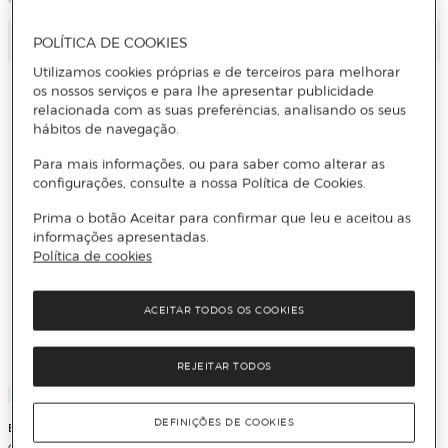
Adicionar
Adicionar
POLÍTICA DE COOKIES
Utilizamos cookies próprias e de terceiros para melhorar
os nossos serviços e para lhe apresentar publicidade
relacionada com as suas preferências, analisando os seus
hábitos de navegação.
Para mais informações, ou para saber como alterar as
configurações, consulte a nossa Política de Cookies.
Prima o botão Aceitar para confirmar que leu e aceitou as
informações apresentadas.
Política de cookies
ACEITAR TODOS OS COOKIES
REJEITAR TODOS
Exclusivo
Biotherm
Bálsamo Para Olhos e Lábios Blue
DEFINIÇÕES DE COOKIES
Biotherm
Peptides Eyes & Lips Reshaper
Coffret Life Plankton & Blue Peptides