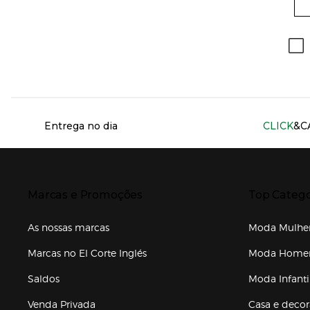
Información del sitio web y servicios
Entrega no dia
CLICK
&C
Presiona Enter para expandir
Presiona Ente
Marcas e Promoções
Top Catego
As nossas marcas
Moda Mulhe
Marcas no El Corte Inglés
Moda Hom
Saldos
Moda Infanti
Venda Privada
Casa e deco