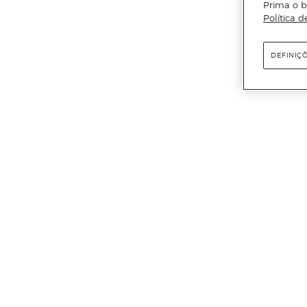
Prima o b
Política d
DEFINIÇ