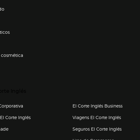
Enlaces de conteúdos
do
ticos
 cosmética
p categorias
r para expandir
orte Inglés
upo el corte inglés
orporativa
El Corte Inglés Business
(abre en nueva ventana)
(abre en
El Corte Inglés
Viagens El Corte Inglés
(abre en
dade
Seguros El Corte Inglés
a ventana)