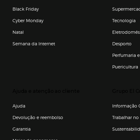
Black Friday
Supermerca
Cyber Monday
Tecnologia
Natal
Eletrodomés
Semana da Internet
Desporto
Enlaces de marcas e promoções
Perfumaria e
Puericultura
Enlaces de to
Presiona Enter para expandir
Presiona Ente
Ajuda e atenção ao cliente
Grupo El C
Enlaces de gr
Ajuda
Informação C
Devolução e reembolso
Trabalhar no 
Garantia
Sustentabili
(abre en nuev