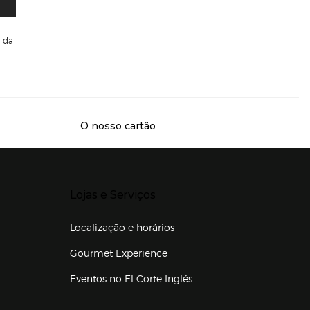
da
O nosso cartão
Presiona Enter para expandir
Lojas e Serviços
Localização e horários
Gourmet Experience
Eventos no El Corte Inglés
Enlaces de lojas e serviços