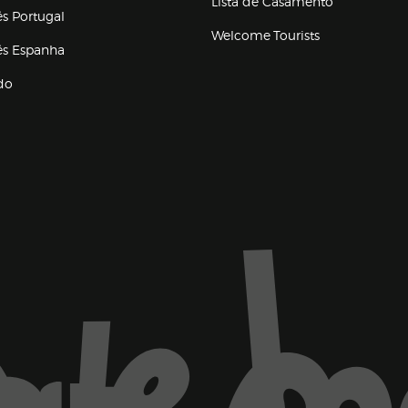
Lista de Casamento
és Portugal
Welcome Tourists
(abre en nueva ventana)
lés Espanha
do
ventana)
Marca El Corte Inglés