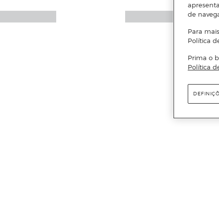
apresenta
de naveg
Para mais
Política d
Prima o b
Política d
DEFINIÇ