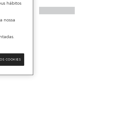
eus hábitos
 a nossa
ntadas.
OS COOKIES