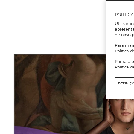
POLÍTIC
Utilizamo
apresenta
de naveg
Para mais
Política d
Prima o b
Política d
DEFINIÇ