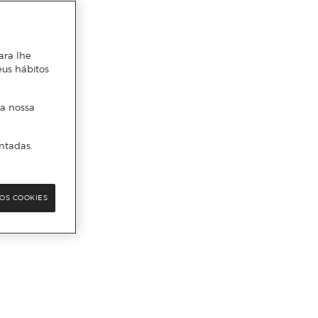
ara lhe
eus hábitos
 a nossa
ntadas.
OS COOKIES