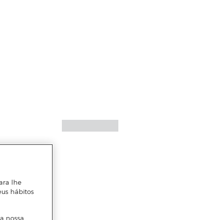
ara lhe
eus hábitos
 a nossa