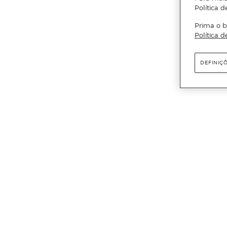
Política d
Prima o b
Política d
DEFINIÇ