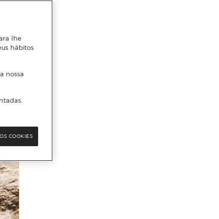
ara lhe
eus hábitos
 a nossa
ntadas.
OS COOKIES