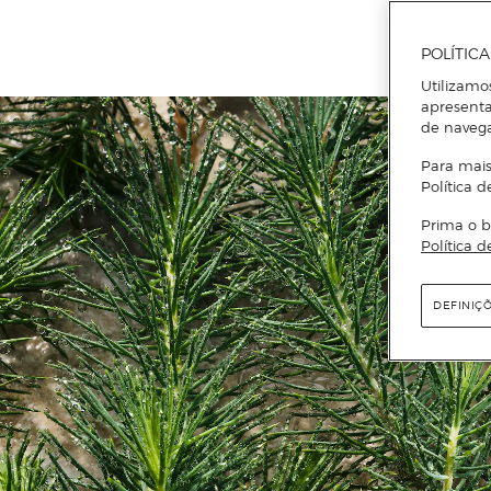
POLÍTIC
Utilizamo
apresenta
de naveg
Para mais
Política d
Prima o b
Política d
DEFINIÇ