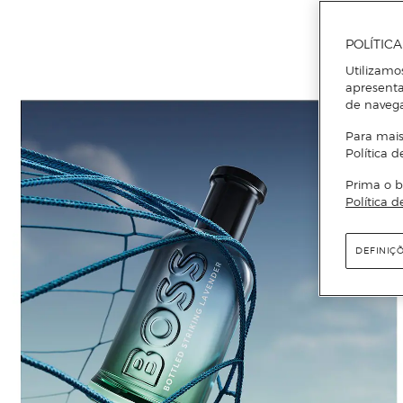
POLÍTIC
Utilizamo
apresenta
de naveg
Para mais
Política d
Prima o b
Política d
DEFINIÇ