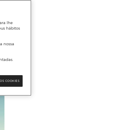
ara lhe
eus hábitos
 a nossa
ntadas.
OS COOKIES