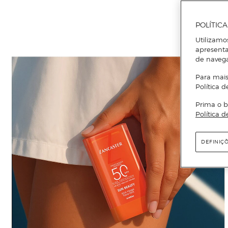
POLÍTIC
Utilizamo
apresenta
de naveg
Para mais
Política d
Prima o b
Política d
DEFINIÇ