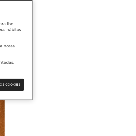
ara lhe
eus hábitos
 a nossa
ntadas.
OS COOKIES