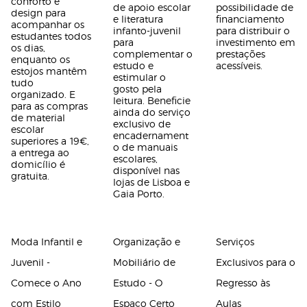
conforto e
de apoio escolar
possibilidade de
design para
e literatura
financiamento
acompanhar os
infanto-juvenil
para distribuir o
estudantes todos
para
investimento em
os dias,
complementar o
prestações
enquanto os
estudo e
acessíveis.
estojos mantêm
estimular o
tudo
gosto pela
organizado. E
leitura. Beneficie
para as compras
ainda do serviço
de material
exclusivo de
escolar
encadernament
superiores a 19€,
o de manuais
a entrega ao
escolares,
domicílio é
disponível nas
gratuita.
lojas de Lisboa e
Gaia Porto.
Moda Infantil e
Organização e
Serviços
Juvenil -
Mobiliário de
Exclusivos para o
Comece o Ano
Estudo - O
Regresso às
com Estilo
Espaço Certo
Aulas