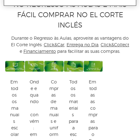
NO REGRESSO ÀS AULAS É MAIS
FÁCIL COMPRAR NO EL CORTE
INGLÉS
Durante o Regresso às Aulas, aproveite as vantagens do
El Corte Inglés:
Click&Car
,
Entrega no Dia
,
Click&Collect
e
Financiamento
para facilitar as suas compras.
Em 
Ond
Co
Tod
Em 
tod
e e 
mpr
os 
tod
os 
qua
as 
os 
as 
os 
ndo
de 
mat
as 
ma
ma
eriai
co
nuai
con
nuai
s 
mpr
s 
vém
s e 
para
as 
esc
: 
unif
 a 
para
olar
em 
orm
esc
 o 