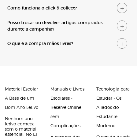
Organização e mobiliário: secretárias, cadeiras,
C
omo funciona o click & collect?
estantes, iluminação.
Livros escolares e literatura infanto-juvenil.
P
osso trocar ou devolver artigos comprados
durante a campanha?
O
que é a compra mãos livres?
Material Escolar -
Manuais e Livros
Tecnologia para
A Base de um
Escolares -
Estudar - Os
Bom Ano Letivo
Reserve Online
Aliados do
sem
Estudante
Nenhum ano
letivo começa
Complicações
Moderno
sem o material
essencial. No El
A compra dos
O estudo é cada