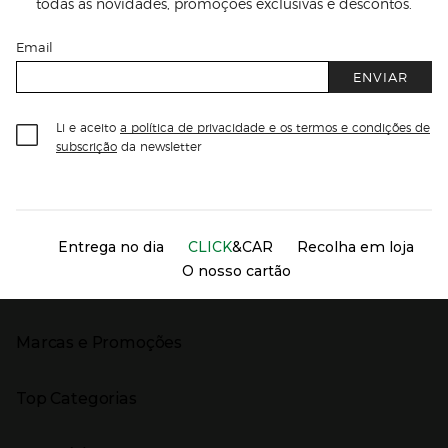
todas as novidades, promoções exclusivas e descontos.
Email
ENVIAR
Li e aceito
a política de privacidade e os termos e condições de
subscrição
da newsletter
Información del sitio web y servicios
Servicios destacados
Entrega no dia
CLICK
&CAR
Recolha em loja
O nosso cartão
Marcas e Promoções
Presiona Enter para expandir
As nossas marcas
Top Categorias
Marcas no El Corte Inglés
Saldos
Presiona Enter para expandir
Moda Mulher
Venda Privada