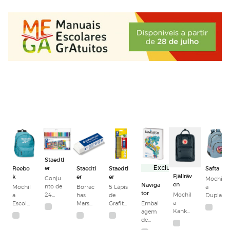
Staedtl
er
Reebo
Staedtl
Staedtl
Exclusivo
Safta
Fjällräv
k
er
er
Conju
Mochil
en
Naviga
nto de
Mochil
Borrac
5 Lápis
a
tor
24
Mochil
a
has
de
Dupla
marca
a
Escolar
Mars
Grafite
Embal
com
dores
Kanke
Porta-
Plastic
HB
agem
Rebor
de
n
compu
Noris
de
dos
ponta
Laptop
tador
120 +
Papel
Adaptá