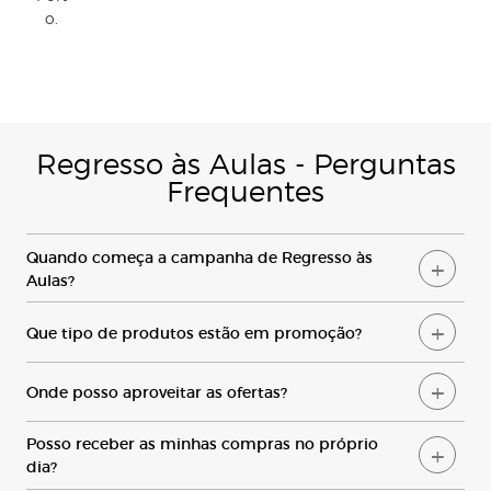
o.
Regresso
à
s
Aulas
-
Perguntas
Frequentes
Q
uando começa a campanha de
R
egresso às
A
ulas?
Q
ue tipo de produtos estão em promoção?
Material escolar: cadernos, estojos, mochilas,
canetas, lápis, marcadores.
O
nde posso aproveitar as ofertas?
Tecnologia para estudar: computadores, tablets,
Nas lojas físicas de Lisboa e Gaia Porto
impressoras, calculadoras.
P
osso receber as minhas compras no próprio
Online em
elcorteingles.pt
Moda para crianças e adolescentes: roupa, calçado,
dia?
Na
App El Corte Inglés
acessórios.