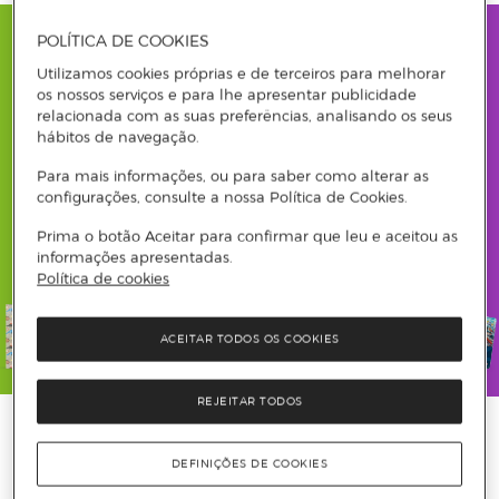
POLÍTICA DE COOKIES
Lista de
Lista de
Lista de
Lista de
Utilizamos cookies próprias e de terceiros para melhorar
os nossos serviços e para lhe apresentar publicidade
Materiais
Materiais
Materiais
Materiais
relacionada com as suas preferências, analisando os seus
hábitos de navegação.
1º
3º
2º
Belas
Para mais informações, ou para saber como alterar as
configurações, consulte a nossa Política de Cookies.
Ciclo
Ciclo
Ciclo
Artes
Prima o botão Aceitar para confirmar que leu e aceitou as
informações apresentadas.
Política de cookies
ACEITAR TODOS OS COOKIES
Ver tudo
Ver tudo
Ver tudo
Ver tudo
REJEITAR TODOS
DEFINIÇÕES DE COOKIES