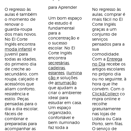
para Aprender
O regresso às
No regresso às
aulas é também
aulas, comprar é
Um bom espaço
o momento de
mais fácil no El
de estudo é
renovar o
Corte Inglés
fundamental
guarda-roupa
graças a um
para a
dos mais novos.
conjunto de
concentração e
No El Corte
serviços
o sucesso
Inglés encontra
pensados para a
escolar. No El
moda infantil
e
sua
Corte Inglés
juvenil para
comodidade.
encontra
todas as idades,
Com a
Entrega
secretárias
,
do primeiro dia
no Dia
recebe os
cadeiras
,
de creche ao
artigos escolares
estantes
,
ilumina
secundário, com
no próprio dia
ção
e soluções
roupa, calçado e
ou no seguinte, à
de
arrumação
acessórios que
hora que lhe
que ajudam a
aliam conforto,
convém. Com o
criar o ambiente
resistência e
Click&Collect
co
ideal para
estilo. Peças
mpra online e
estudar em casa.
pensadas para o
recolhe
Um espaço
dia a dia escolar,
gratuitamente
organizado,
fáceis de
nas lojas de
confortável e
combinar e
Lisboa ou Gaia
bem iluminado
preparadas para
Porto, sem filas.
faz toda a
acompanhar as
O serviço de