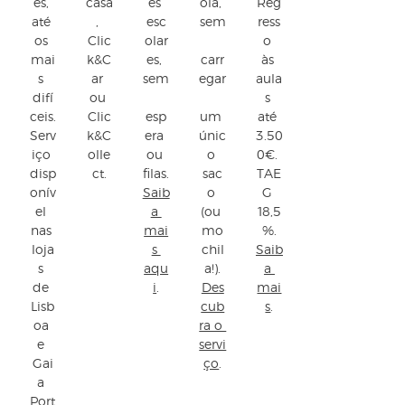
es, 
casa
es 
ola, 
Reg
até 
, 
esc
sem
ress
os 
Clic
olar
o 
mai
k&C
es, 
carr
às 
s 
ar 
sem
egar
aula
difí
ou 
s 
ceis.
Clic
esp
um 
até 
Serv
k&C
era 
únic
3.50
iço 
olle
ou 
o 
0€. 
disp
ct.
filas.
sac
TAE
onív
Saib
o 
G 
el 
a 
(ou 
18,5
nas 
mai
mo
%.
loja
s 
chil
Saib
s 
aqu
a!).
a 
de 
i
.
Des
mai
Lisb
cub
s
.
oa 
ra o 
e 
servi
Gai
ço
.
a 
Port