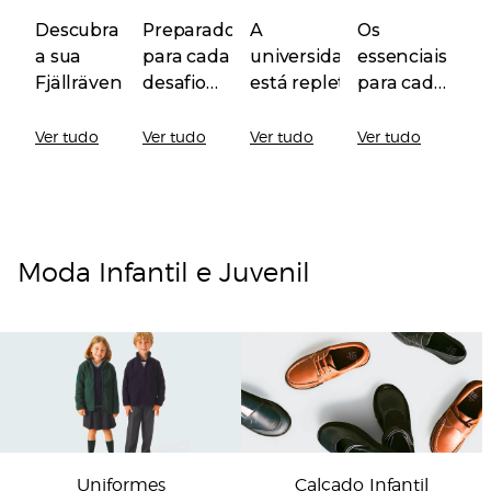
Aulas
Descubra
Preparados
A
Os
a sua
para cada
universidade
essenciais
Fjällräven
desafio
está repleta
para cada
dentro e
de novos
lanchinho
Ver tudo
fora da
Ver tudo
começos.
Ver tudo
cheio de
Ver tudo
escola
energia
Moda Infantil e Juvenil
Uniformes
Calçado Infantil