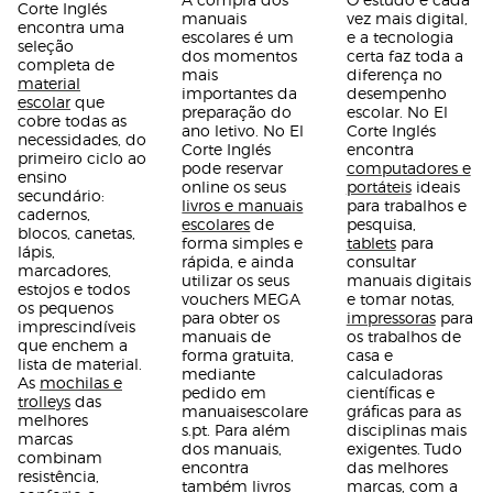
Corte Inglés
manuais
vez mais digital,
encontra uma
escolares é um
e a tecnologia
seleção
dos momentos
certa faz toda a
completa de
mais
diferença no
material
importantes da
desempenho
escolar
que
preparação do
escolar. No El
cobre todas as
ano letivo. No El
Corte Inglés
necessidades, do
Corte Inglés
encontra
primeiro ciclo ao
pode reservar
computadores e
ensino
online os seus
portáteis
ideais
secundário:
livros e manuais
para trabalhos e
cadernos,
escolares
de
pesquisa,
blocos, canetas,
forma simples e
tablets
para
lápis,
rápida, e ainda
consultar
marcadores,
utilizar os seus
manuais digitais
estojos e todos
vouchers MEGA
e tomar notas,
os pequenos
para obter os
impressoras
para
imprescindíveis
manuais de
os trabalhos de
que enchem a
forma gratuita,
casa e
lista de material.
mediante
calculadoras
As
mochilas e
pedido em
científicas e
trolleys
das
manuaisescolare
gráficas para as
melhores
s.pt. Para além
disciplinas mais
marcas
dos manuais,
exigentes. Tudo
combinam
encontra
das melhores
resistência,
também livros
marcas, com a