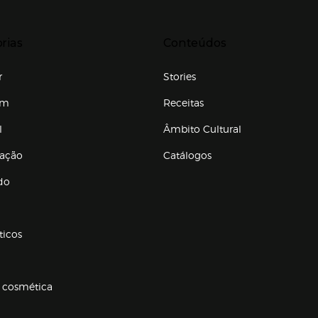
r para expandir
Presiona Enter para expandir
rias
Conteúdos
r
Stories
em
Receitas
l
Âmbito Cultural
ração
Catálogos
Enlaces de conteúdos
do
ticos
 cosmética