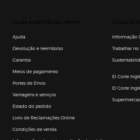
Enlaces de to
Presiona Enter para expandir
Presiona Ente
Ajuda e atenção ao cliente
Grupo El C
Enlaces de gr
Ajuda
Informação C
Devolução e reembolso
Trabalhar no 
Garantia
Sustentabili
(abre en nuev
Meios de pagamento
El Corte Ingl
Portes de Envio
El Corte Ing
Vantagens e serviços
Supermerca
Estado do pedido
Livro de Reclamações Online
Condições de venda