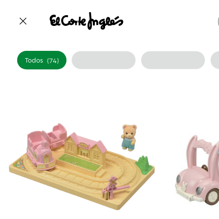
El corte inglés
Todos
(74)