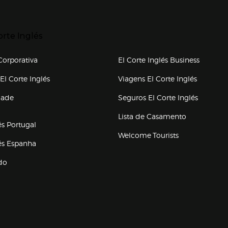
p categorias
r para expandir
orte Inglés
upo el corte inglés
orporativa
El Corte Inglés Business
(abre en nueva ventana)
(abre en
El Corte Inglés
Viagens El Corte Inglés
(abre en
dade
Seguros El Corte Inglés
a ventana)
Lista de Casamento
és Portugal
Welcome Tourists
(abre en nueva ventana)
lés Espanha
do