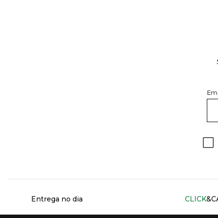
Ema
Información del sitio web y servicios
Entrega no dia
CLICK
&C