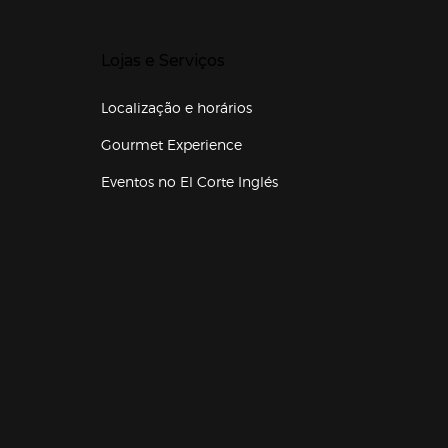
Presiona Enter para expandir
Lojas e Serviços
Localização e horários
Gourmet Experience
Eventos no El Corte Inglés
Enlaces de lojas e serviços