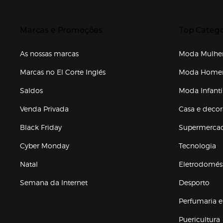
Presiona Enter para expandir
Presiona Ente
Marcas e Promoções
Top Catego
As nossas marcas
Moda Mulhe
Marcas no El Corte Inglés
Moda Hom
Saldos
Moda Infanti
Venda Privada
Casa e deco
Black Friday
Supermerca
Cyber Monday
Tecnologia
Natal
Eletrodomés
Semana da Internet
Desporto
Enlaces de marcas e promoções
Perfumaria e
Puericultura