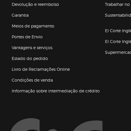
Devolução e reembolso
Trabalhar no 
Garantia
Sustentabili
(abre en nuev
Meios de pagamento
El Corte Ingl
Portes de Envio
El Corte Ing
Vantagens e serviços
Supermerca
Estado do pedido
Livro de Reclamações Online
Condições de venda
(abre en nueva 
Informação sobre intermediação de crédito
Enlaces de ajuda e atenção ao cliente