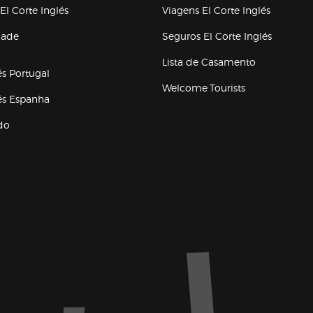
(abre en nueva ventana)
(abre en
El Corte Inglés
Viagens El Corte Inglés
(abre en
dade
Seguros El Corte Inglés
a ventana)
Lista de Casamento
és Portugal
Welcome Tourists
(abre en nueva ventana)
lés Espanha
do
ventana)
Marca El Corte Inglés