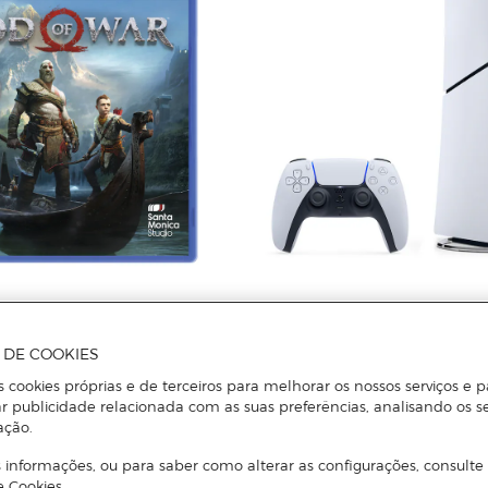
SONY
s: God of War - PlayStation 4
Consola PlayStation 5 Edição Dig
A DE COOKIES
s cookies próprias e de terceiros para melhorar os nossos serviços e p
r publicidade relacionada com as suas preferências, analisando os s
Adicionar
Adicionar
ação.
 informações, ou para saber como alterar as configurações, consulte
e Cookies.