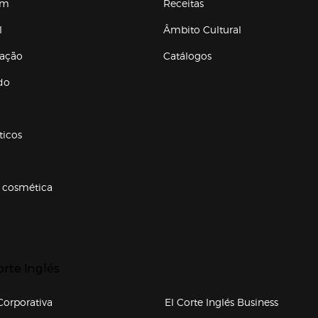
em
Receitas
l
Âmbito Cultural
ração
Catálogos
Enlaces de conteúdos
do
ticos
 cosmética
p categorias
r para expandir
orte Inglés
upo el corte inglés
orporativa
El Corte Inglés Business