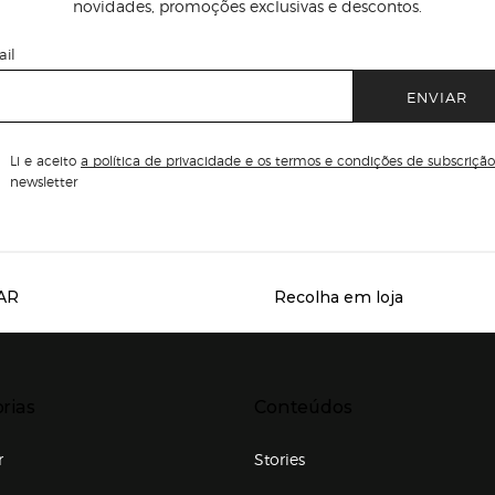
novidades, promoções exclusivas e descontos.
il
ENVIAR
Li e aceito
a política de privacidade e os termos e condições de subscrição
newsletter
AR
Recolha em loja
Servicios destacados
r para expandir
Presiona Enter para expandir
rias
Conteúdos
r
Stories