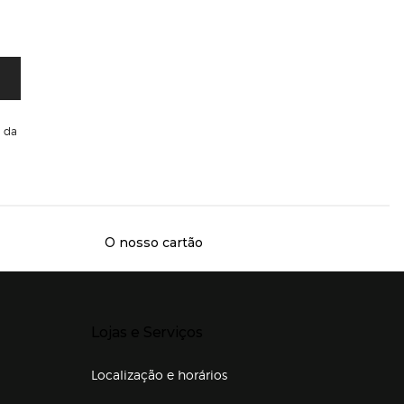
da
O nosso cartão
Presiona Enter para expandir
Lojas e Serviços
Localização e horários