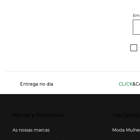
Ema
Información del sitio web y servicios
Entrega no dia
CLICK
&C
Presiona Enter para expandir
Presiona Ente
Marcas e Promoções
Top Catego
As nossas marcas
Moda Mulhe