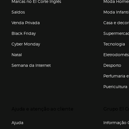
Marcas no El Corte Inglés
Moda Hom
Saldos
Moda Infanti
Venda Privada
Casa e deco
Black Friday
Supermerca
Cyber Monday
Tecnologia
Natal
Eletrodomés
Semana da Internet
Desporto
Enlaces de marcas e promoções
Perfumaria e
Puericultura
Enlaces de to
Presiona Enter para expandir
Presiona Ente
Ajuda e atenção ao cliente
Grupo El C
Enlaces de gr
Ajuda
Informação C