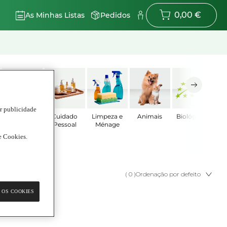
0,00 €
As Minhas Listas
Pedidos
ar publicidade
Bebé
Cuidado
Limpeza e
Animais
Biológicos
Pessoal
Ménage
de Cookies.
( 0 )
Ordenação por defeito
 OS COOKIES