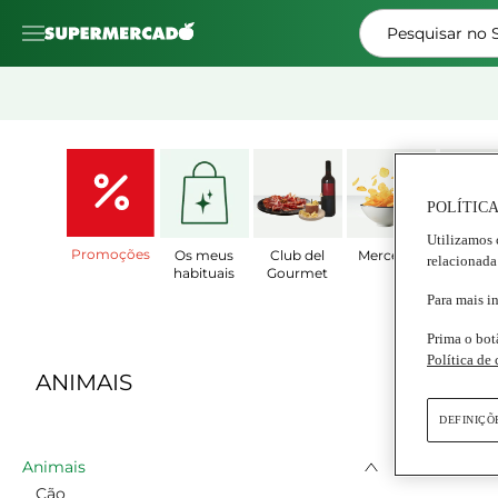
Pesquisar no
POLÍTICA
Utilizamos 
Promoções
Os meus
Club del
Mercearia
Prat
relacionada
habituais
Gourmet
Prepar
Para mais i
Prima o bot
Política de
ANIMAIS
DEFINIÇÕ
Animais
Cão