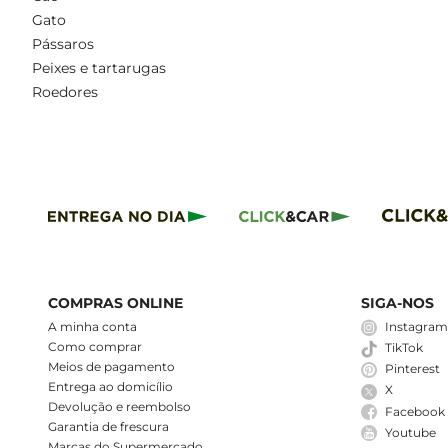
Gato
Pássaros
Peixes e tartarugas
Roedores
COMPRAS ONLINE
SIGA-NOS
A minha conta
Instagra
Como comprar
TikTok
Meios de pagamento
Pinterest
Entrega ao domicílio
X
Devolução e reembolso
Facebook
Garantia de frescura
Youtube
Marcas do Supermercado