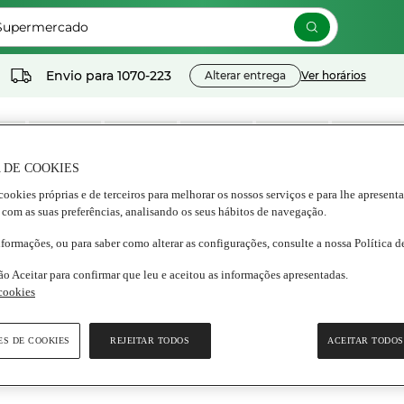
 Supermercado
Envio para
1070-223
Alterar entrega
Ver horários
 DE COOKIES
cookies próprias e de terceiros para melhorar os nossos serviços e para lhe apresent
os
Lacticínios e
Congelados
Nutrição e
Bebidas
Frescos
 com as suas preferências, analisando os seus hábitos de navegação.
ados
ovos
Bem estar
nformações, ou para saber como alterar as configurações, consulte a nossa Política 
ão Aceitar para confirmar que leu e aceitou as informações apresentadas.
 cookies
ES DE COOKIES
REJEITAR TODOS
ACEITAR TODOS