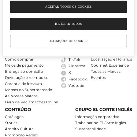
ACEITAR TODOS OS COOKIES
O Nosso Cartão
Ajuda
REJEITAR TODOS
DEFINIÇÕES DE COOKIES
COMPRAS ONLINE
SIGA-NOS
LOJAS
A minha conta
Instagram
Encontre uma loja
Como comprar
Localização e Horários
TikTok
Meios de pagamento
Gourmet Experience
Pinterest
Entrega ao domicílio
Todas as Marcas
X
Devolução e reembolso
Eventos
Facebook
Garantia de frescura
Youtube
Marcas do Supermercado
As Nossas Marcas
Livro de Reclamações Online
CONTEÚDO
GRUPO EL CORTE INGLÉS
Catálogos
Informação corporativa
Stories
Trabalhar no El Corte Inglês
Âmbito Cultural
Sustentabilidade
Promoção Repsol