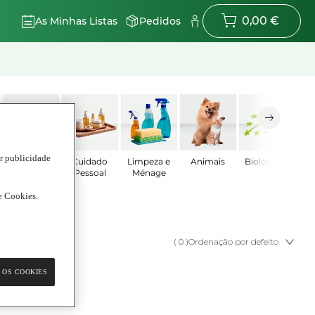
0,00 €
As Minhas Listas
Pedidos
ar publicidade
Bebé
Cuidado
Limpeza e
Animais
Biológicos
Pessoal
Ménage
de Cookies.
( 0 )
Ordenação por defeito
 OS COOKIES