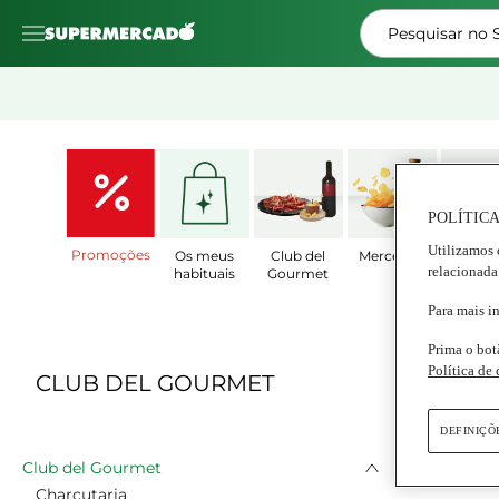
Pesquisar no
POLÍTICA
Utilizamos 
Promoções
Os meus
Club del
Mercearia
Prat
relacionada
habituais
Gourmet
Prepar
Para mais i
Prima o bot
Política de
CLUB DEL GOURMET
DEFINIÇÕ
Club del Gourmet
Charcutaria