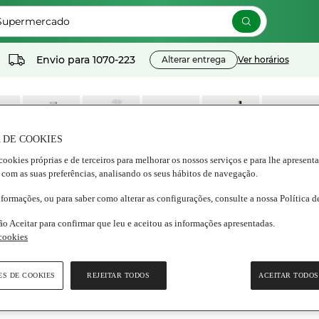
 Supermercado
Envio para
1070-223
Alterar entrega
Ver horários
 DE COOKIES
cookies próprias e de terceiros para melhorar os nossos serviços e para lhe apresent
os
Lacticínios e
Congelados
Nutrição e
Bebidas
Frescos
 com as suas preferências, analisando os seus hábitos de navegação.
ados
ovos
Bem estar
nformações, ou para saber como alterar as configurações, consulte a nossa Política 
ão Aceitar para confirmar que leu e aceitou as informações apresentadas.
 cookies
ES DE COOKIES
REJEITAR TODOS
ACEITAR TODOS