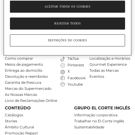
ACEITAR TODOS OS COOKIES
O Nosso Cartão
Ajuda
REJEITAR TODOS
DEFINIÇÕES DE COOKIES
COMPRAS ONLINE
SIGA-NOS
LOJAS
A minha conta
Instagram
Encontre uma loja
Como comprar
Localização e Horários
TikTok
Meios de pagamento
Gourmet Experience
Pinterest
Entrega ao domicílio
Todas as Marcas
X
Devolução e reembolso
Eventos
Facebook
Garantia de frescura
Youtube
Marcas do Supermercado
As Nossas Marcas
Livro de Reclamações Online
CONTEÚDO
GRUPO EL CORTE INGLÉS
Catálogos
Informação corporativa
Stories
Trabalhar no El Corte Inglês
Âmbito Cultural
Sustentabilidade
Promoção Repsol