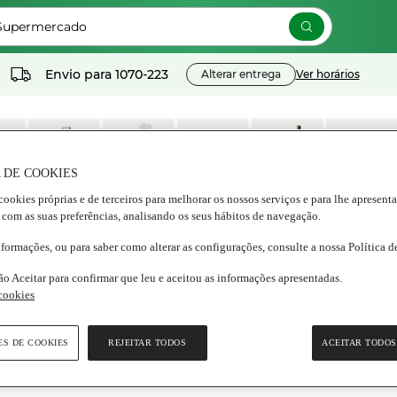
 Supermercado
Envio para
1070-223
Alterar entrega
Ver horários
 DE COOKIES
cookies próprias e de terceiros para melhorar os nossos serviços e para lhe apresent
os
Lacticínios e
Congelados
Nutrição e
Bebidas
Frescos
 com as suas preferências, analisando os seus hábitos de navegação.
ados
ovos
Bem estar
nformações, ou para saber como alterar as configurações, consulte a nossa Política 
ão Aceitar para confirmar que leu e aceitou as informações apresentadas.
 cookies
ES DE COOKIES
REJEITAR TODOS
ACEITAR TODOS