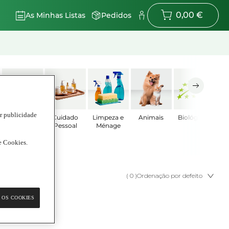
0,00 €
As Minhas Listas
Pedidos
ar publicidade
Bebé
Cuidado
Limpeza e
Animais
Biológicos
Pessoal
Ménage
de Cookies.
( 0 )
Ordenação por defeito
 OS COOKIES