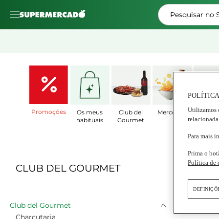
Pesquisar no
POLÍTICA
Utilizamos 
Promoções
Os meus
Club del
Mercearia
Prat
relacionada
habituais
Gourmet
Prepar
Para mais i
Prima o bot
Política de
CLUB DEL GOURMET
DEFINIÇÕ
Club del Gourmet
Charcutaria