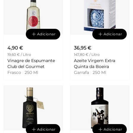
Adicionar
Adicionar
4,90 €
36,95 €
19,60 € / Litro
147,80 € / Litro
Vinagre de Espumante
Azeite Virgem Extra
Club del Gourmet
Quinta da Boeira
Frasco
|
250 Ml
Garrafa
|
250 Ml
Adicionar
Adicionar