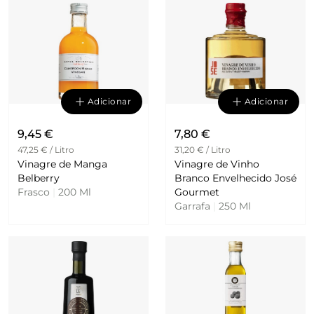
Adicionar
Adicionar
9,45 €
7,80 €
47,25 € / Litro
31,20 € / Litro
Vinagre de Manga
Vinagre de Vinho
Belberry
Branco Envelhecido José
Frasco
|
200 Ml
Gourmet
Garrafa
|
250 Ml