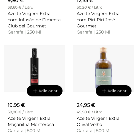
9,90 €
12,55 €
39,60 € / Litro
50,20 € / Litro
Azeite Virgem Extra
Azeite Virgem Extra
com Infusão de Pimenta
com Piri-Piri José
Club del Gourmet
Gourmet
Garrafa
|
250 Ml
Garrafa
|
250 Ml
Adicionar
Adicionar
19,95 €
24,95 €
39,90 € / Litro
49,90 € / Litro
Azeite Virgem Extra
Azeite Virgem Extra
Maçanilha Monterosa
Olival Velho
Garrafa
|
500 Ml
Garrafa
|
500 Ml