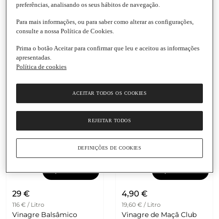
preferências, analisando os seus hábitos de navegação.
19,90 €
21,90 €
Para mais informações, ou para saber como alterar as configurações,
39,80 € / Litro
43,80 € / Litro
consulte a nossa Política de Cookies.
Azeite Virgem Extra
Azeite Virgem Extra
Biológico Quinta do
Distintus
Prima o botão Aceitar para confirmar que leu e aceitou as informações
Vale Meão
apresentadas.
Garrafa
|
500 Ml
Política de cookies
ACEITAR TODOS OS COOKIES
REJEITAR TODOS
DEFINIÇÕES DE COOKIES
Adicionar
Adicionar
29 €
4,90 €
116 € / Litro
19,60 € / Litro
Vinagre Balsâmico
Vinagre de Maçã Club