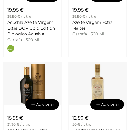
19,95 €
19,95 €
39,90 € / Litro
39,90 € / Litro
Acushla Azeite Virgem
Azeite Virgem Extra
Extra DOP Gold Edition
Maltes
Biológico Acushla
Garrafa
|
500 Ml
Garrafa
|
500 Ml
Adicionar
Adicionar
15,95 €
12,50 €
31,90 € / Litro
50 € / Litro