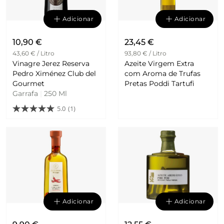
Adicionar
Adicionar
10,90 €
23,45 €
43,60 € / Litro
93,80 € / Litro
Vinagre Jerez Reserva
Azeite Virgem Extra
Pedro Ximénez Club del
com Aroma de Trufas
Gourmet
Pretas Poddi Tartufi
Garrafa
|
250 Ml
5.0
(1)
Adicionar
Adicionar