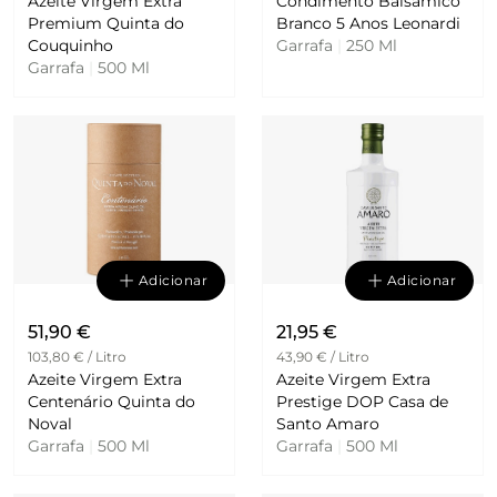
Azeite Virgem Extra
Condimento Balsâmico
Premium Quinta do
Branco 5 Anos Leonardi
Couquinho
Garrafa
|
250 Ml
Garrafa
|
500 Ml
Adicionar
Adicionar
51,90 €
21,95 €
103,80 € / Litro
43,90 € / Litro
Azeite Virgem Extra
Azeite Virgem Extra
Centenário Quinta do
Prestige DOP Casa de
Noval
Santo Amaro
Garrafa
|
500 Ml
Garrafa
|
500 Ml