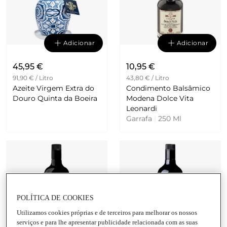
Adicionar
Adicionar
45,95 €
10,95 €
91,90 € / Litro
43,80 € / Litro
Azeite Virgem Extra do
Condimento Balsâmico
Douro Quinta da Boeira
Modena Dolce Vita
Leonardi
Garrafa
|
250 Ml
POLÍTICA DE COOKIES
Utilizamos cookies próprias e de terceiros para melhorar os nossos
Adicionar
Adicionar
serviços e para lhe apresentar publicidade relacionada com as suas