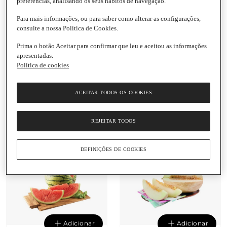
preferências, analisando os seus hábitos de navegação.
Para mais informações, ou para saber como alterar as configurações,
consulte a nossa Política de Cookies.
Adicionar
Adicionar
Prima o botão Aceitar para confirmar que leu e aceitou as informações
apresentadas.
Política de cookies
1,19 € / Kg
1,49 € / Kg
Melão Verde Peso
Melão Amarelo Peso
Aproximado
Aproximado por
ACEITAR TODOS OS COOKIES
Unidade
|
3,5 Kg
Unidade
|
2,7 Kg
REJEITAR TODOS
4.0
(2)
DEFINIÇÕES DE COOKIES
5
5
DIAS
DIAS
FRESCO
FRESCO
Adicionar
Adicionar