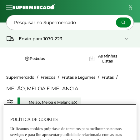
Pesquisar no Supermercado
Envio para
1070-223
As Minhas
Pedidos
Listas
Supermercado
Frescos
Frutas e Legumes
Frutas
MELÃO, MELOA E MELANCIA
Melão, Meloa e Melancia
POLÍTICA DE COOKIES
5
5
Utilizamos cookies próprias e de terceiros para melhorar os nossos
DIAS
DIAS
FRESCO
FRESCO
serviços e para lhe apresentar publicidade relacionada com as suas