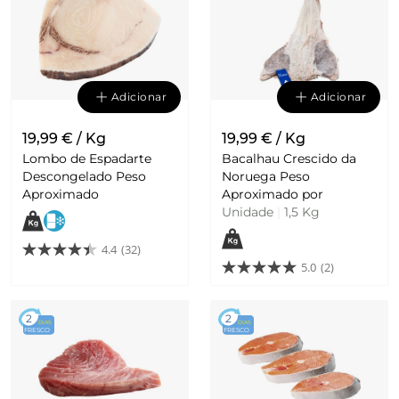
Adicionar
Adicionar
19,99 € / Kg
19,99 € / Kg
Lombo de Espadarte
Bacalhau Crescido da
Descongelado Peso
Noruega Peso
Aproximado
Aproximado por
Unidade
|
1,5 Kg
4.4
(32)
5.0
(2)
2
2
DIAS
DIAS
FRESCO
FRESCO