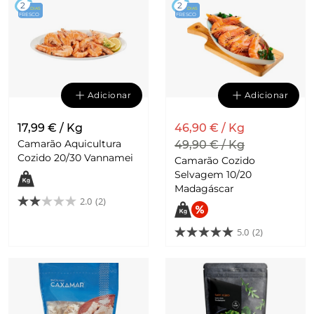
2
2
DIAS
DIAS
FRESCO
FRESCO
Adicionar
Adicionar
17,99 € / Kg
46,90 € / Kg
Camarão Aquicultura
49,90 € / Kg
Cozido 20/30 Vannamei
Camarão Cozido
Selvagem 10/20
Madagáscar
2.0
(2)
5.0
(2)