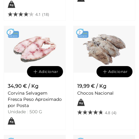
4.1
(18)
2
2
DIAS
DIAS
FRESCO
FRESCO
Adicionar
Adicionar
34,90 € / Kg
19,99 € / Kg
Corvina Selvagem
Chocos Nacional
Fresca Peso Aproximado
por Posta
Unidade
|
500 G
4.8
(4)