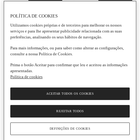
26,99 € / Kg
26,99 € / Kg
POLÍTICA DE COOKIES
Lombo de Salmão com
Filete de Robalo de
Pele de Aquicultura Peso
Aquicultura Peso
Utilizamos cookies próprias e de terceiros para melhorar os nossos
Aproximado
Aproximado por
serviços e para lhe apresentar publicidade relacionada com as suas
Unidade
|
100 G
preferências, analisando os seus hábitos de navegação.
Para mais informações, ou para saber como alterar as configurações,
4.8
(5)
consulte a nossa Política de Cookies.
5.0
(1)
Prima o botão Aceitar para confirmar que leu e aceitou as informações
apresentadas.
2
2
Política de cookies
DIAS
DIAS
FRESCO
FRESCO
ACEITAR TODOS OS COOKIES
REJEITAR TODOS
Adicionar
Adicionar
11,99 € / Kg
26,99 € / Kg
DEFINIÇÕES DE COOKIES
Salmão em Posta de
Filete de Dourada de