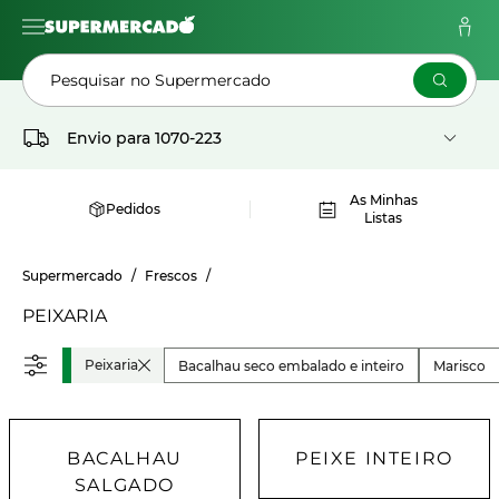
Pesquisar no Supermercado
Envio para
1070-223
As Minhas
Pedidos
Listas
Supermercado
Frescos
PEIXARIA
Peixaria
Bacalhau seco embalado e inteiro
Marisco
BACALHAU
PEIXE INTEIRO
SALGADO