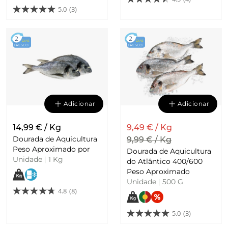
5.0
(3)
2
2
DIAS
DIAS
FRESCO
FRESCO
Adicionar
Adicionar
14,99 € / Kg
9,49 € / Kg
Dourada de Aquicultura
9,99 € / Kg
Peso Aproximado por
Dourada de Aquicultura
Unidade
|
1 Kg
do Atlântico 400/600
Peso Aproximado
Unidade
|
500 G
4.8
(8)
5.0
(3)