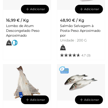
Adicionar
Adicionar
16,99 € / Kg
48,90 € / Kg
Lombo de Atum
Salmão Selvagem à
Descongelado Peso
Posta Peso Aproximado
Aproximado
por
Unidade
|
200 G
4.7
(3)
2
DIAS
FRESCO
Adicionar
Adicionar