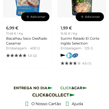
Adicionar
Adicionar
6,99 €
1,99 €
17,48 € / Kg
15,92 € / Kg
Bacalhau Seco Desfiado
Surimi Ralado El Corte
Caxamar
Inglés Selection
Embalagem
|
400 G
Embalagem
|
125 G
5.0
(2)
4.0
(1)
O Nosso Cartão
Ajuda