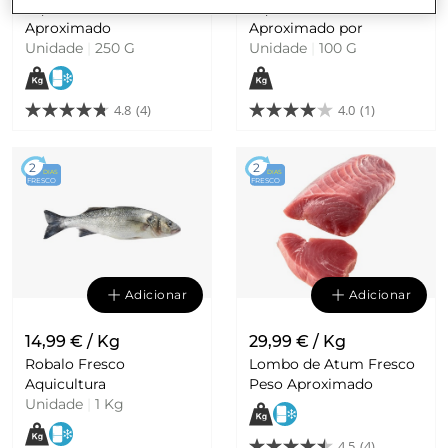
Aquicultura Peso
Aquicultura Peso
Aproximado
Aproximado por
Unidade
|
250 G
Unidade
|
100 G
4.8
(4)
4.0
(1)
2
2
DIAS
DIAS
FRESCO
FRESCO
Adicionar
Adicionar
14,99 € / Kg
29,99 € / Kg
Robalo Fresco
Lombo de Atum Fresco
Aquicultura
Peso Aproximado
Unidade
|
1 Kg
4.5
(4)