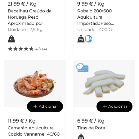
21,99 € / Kg
9,99 € / Kg
Bacalhau Graúdo da
Robalo 200/600
Noruega Peso
Aquicultura
Aproximado por
ImportadoPeso
Unidade
|
2,5 Kg
Aproximado por
Unidade
|
400 G
4.8
(4)
2
DIAS
FRESCO
Adicionar
Adicionar
11,99 € / Kg
6,99 € / Kg
Camarão Aquicultura
Tiras de Pota
Cozido Vannamei 40/60