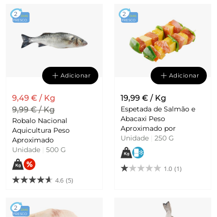
2
2
DIAS
DIAS
FRESCO
FRESCO
Adicionar
Adicionar
9,49 € / Kg
19,99 € / Kg
Espetada de Salmão e
9,99 € / Kg
Abacaxi Peso
Robalo Nacional
Aproximado por
Aquicultura Peso
Unidade
|
250 G
Aproximado
Unidade
|
500 G
1.0
(1)
4.6
(5)
2
DIAS
FRESCO