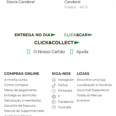
Stevía Canderel
Canderel
Frasco
|
40 G
O Nosso Cartão
Ajuda
COMPRAS ONLINE
SIGA-NOS
LOJAS
A minha conta
Instagram
Encontre uma loja
Como comprar
Localização e Horários
TikTok
Meios de pagamento
Gourmet Experience
Pinterest
Entrega ao domicílio
Todas as Marcas
X
Devolução e reembolso
Eventos
Facebook
Garantia de frescura
Youtube
Marcas do Supermercado
As Nossas Marcas