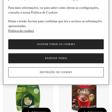
Para mais informações, ou para saber como alterar as configurações,
consulte a nossa Política de Cookies.
Adicionar
Adicionar
Prima o botão Aceitar para confirmar que leu e aceitou as informações
apresentadas.
Política de cookies
5,85 €
2,29 €
0,02 € / Unidade
0,02 € / Unidade
Adoçante Recarga
Adoçante em
ACEITAR TODOS OS COOKIES
Canderel
Comprimidos Red
Canderel
Embalagem
|
100
REJEITAR TODOS
Unidades
5.0
(1)
DEFINIÇÕES DE COOKIES