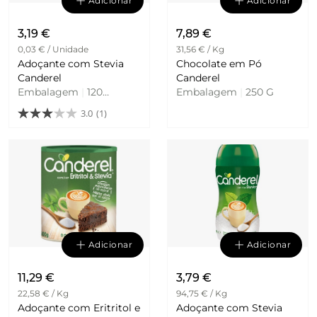
Adicionar
Adicionar
3,19 €
7,89 €
0,03 € / Unidade
31,56 € / Kg
Adoçante com Stevia
Chocolate em Pó
Canderel
Canderel
Embalagem
|
120
Embalagem
|
250 G
Unidades
3.0
(1)
Adicionar
Adicionar
11,29 €
3,79 €
22,58 € / Kg
94,75 € / Kg
Adoçante com Eritritol e
Adoçante com Stevia