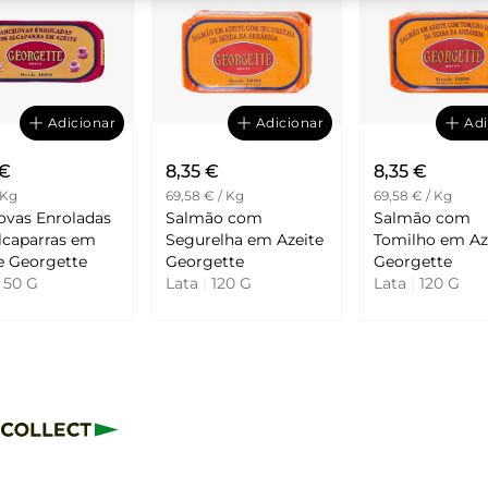
Adicionar
Adicionar
Adi
 €
8,35 €
8,35 €
 Kg
69,58 € / Kg
69,58 € / Kg
ovas Enroladas
Salmão com
Salmão com
lcaparras em
Segurelha em Azeite
Tomilho em Az
Azeite Georgette
Georgette
Georgette
50 G
Lata
|
120 G
Lata
|
120 G