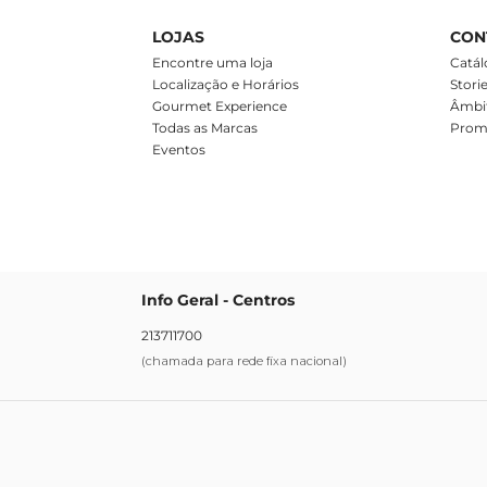
LOJAS
CON
m
Encontre uma loja
Catál
Localização e Horários
Stori
Gourmet Experience
Âmbit
Todas as Marcas
Prom
Eventos
Info Geral - Centros
213711700
(chamada para rede fixa nacional)