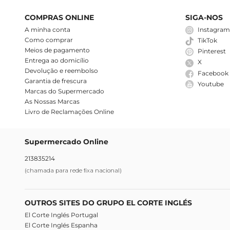
COMPRAS ONLINE
SIGA-NOS
A minha conta
Instagra
Como comprar
TikTok
Meios de pagamento
Pinterest
Entrega ao domicílio
X
Devolução e reembolso
Facebook
Garantia de frescura
Youtube
Marcas do Supermercado
As Nossas Marcas
Livro de Reclamações Online
Supermercado Online
213835214
(chamada para rede fixa nacional)
OUTROS SITES DO GRUPO EL CORTE INGLÉS
El Corte Inglés Portugal
El Corte Inglés Espanha