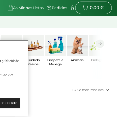
0,00 €
As Minhas Listas
Pedidos
Bebé
Cuidado
Limpeza e
Animais
Biológicos
ar publicidade
Pessoal
Ménage
de Cookies.
( 3 )
Os mais vendidos
 OS COOKIES