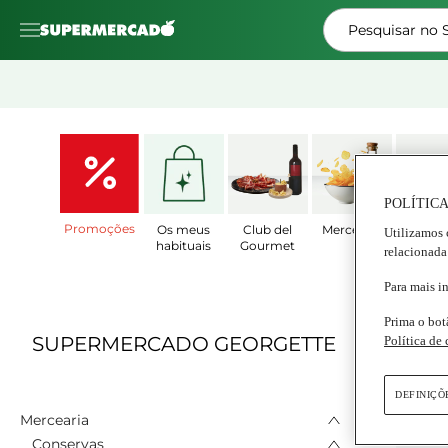
Pesquisar no
POLÍTICA
Promoções
Os meus
Club del
Mercearia
Prat
Utilizamos 
habituais
Gourmet
Prepar
relacionada
Para mais i
Prima o bot
SUPERMERCADO GEORGETTE
Política de
DEFINIÇÕ
Mercearia
Conservas