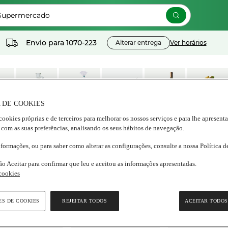
 Supermercado
Envio para
1070-223
Alterar entrega
Ver horários
 DE COOKIES
os
Lacticínios e
Congelados
Nutrição e
Bebidas
Frescos
cookies próprias e de terceiros para melhorar os nossos serviços e para lhe apresent
ados
ovos
Bem estar
 com as suas preferências, analisando os seus hábitos de navegação.
nformações, ou para saber como alterar as configurações, consulte a nossa Política 
ão Aceitar para confirmar que leu e aceitou as informações apresentadas.
 cookies
ES DE COOKIES
REJEITAR TODOS
ACEITAR TODOS