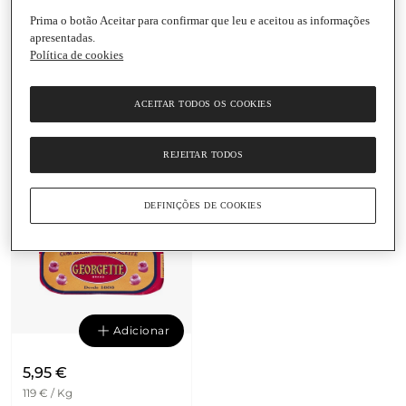
Prima o botão Aceitar para confirmar que leu e aceitou as informações
apresentadas.
Adicionar
Adicionar
Política de cookies
8,35 €
8,35 €
69,58 € / Kg
69,58 € / Kg
ACEITAR TODOS OS COOKIES
Salmão com Tomilho
Salmão com Segurelha
em Azeite Georgette
em Azeite Georgette
Lata
|
120 G
Lata
|
120 G
REJEITAR TODOS
DEFINIÇÕES DE COOKIES
Adicionar
5,95 €
119 € / Kg