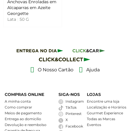
Anchovas Enroladas em
Alcaparras em Azeite
Georgette
Lata
|
50 G
O Nosso Cartão
Ajuda
COMPRAS ONLINE
SIGA-NOS
LOJAS
A minha conta
Instagram
Encontre uma loja
Como comprar
Localização e Horários
TikTok
Meios de pagamento
Gourmet Experience
Pinterest
Entrega ao domicílio
Todas as Marcas
X
Devolução e reembolso
Eventos
Facebook
Garantia de frescura